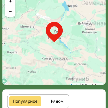
+
−
Leaflet
| © Google Maps
Популярное
Рядом