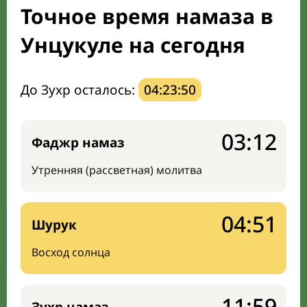
Точное время намаза в
Мечети и молельные комнаты
Унцукуле на сегодня
Направление киблы
До Зухр осталось:
04:23:49
03:12
Фаджр намаз
Утренняя (рассветная) молитва
04:51
Шурук
Восход солнца
11:59