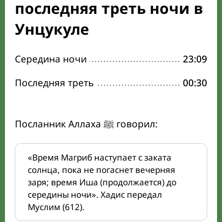
последняя треть ночи в
Унцукуле
Середина ночи
23:09
Последняя треть
00:30
Посланник Аллаха ﷺ говорил:
«Время Магриб наступает с заката
солнца, пока не погаснет вечерняя
заря; время Иша (продолжается) до
середины ночи». Хадис передал
Муслим (612).