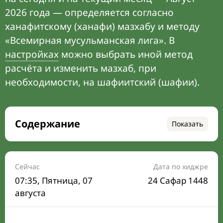
2026 года — определяется согласно
ханафитскому (ханафи) мазхабу и методу
«Всемирная мусульманская лига». В
настройках
можно выбрать иной метод
расчёта и изменить мазхаб, при
необходимости, на шафиитский (шафии).
Содержание
Показать
Время намаза на сегодня
Расписание на месяц
Сейчас
Дата по хиджре
07:35
, Пятница, 07
24 Сафар 1448
Время Сухура и Ифтара на сегодня
августа
Календарь рамадана