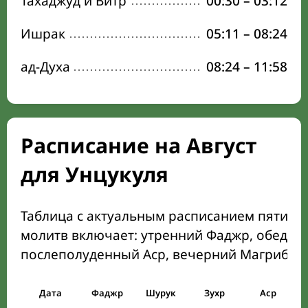
Тахаджуд и Витр
00:30
–
03:12
Ишрак
05:11
–
08:24
ад-Духа
08:24
–
11:58
Расписание на Август
для Унцукуля
Таблица с актуальным расписанием пяти о
молитв включает: утренний Фаджр, обеден
послеполуденный Аср, вечерний Магриб и
Дата
Фаджр
Шурук
Зухр
Аср