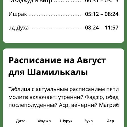
Тахаджуд и Витр
00:31
–
03:15
Ишрак
05:12
–
08:24
ад-Духа
08:24
–
11:57
Расписание на Август
для Шамилькалы
Таблица с актуальным расписанием пяти о
молитв включает: утренний Фаджр, обеден
послеполуденный Аср, вечерний Магриб и
Дата
Фаджр
Шурук
Зухр
Аср