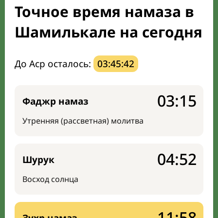
Точное время намаза в
Мечети и молельные комнаты
Шамилькале на сегодня
Направление киблы
До Аср осталось:
03:45:41
03:15
Фаджр намаз
Утренняя (рассветная) молитва
04:52
Шурук
Восход солнца
11:58