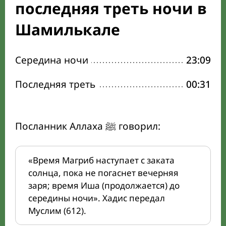
последняя треть ночи в
Шамилькале
Середина ночи
23:09
Последняя треть
00:31
Посланник Аллаха ﷺ говорил:
«Время Магриб наступает с заката
солнца, пока не погаснет вечерняя
заря; время Иша (продолжается) до
середины ночи». Хадис передал
Муслим (612).