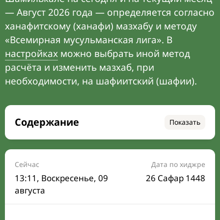
— Август 2026 года — определяется согласно
ханафитскому (ханафи) мазхабу и методу
«Всемирная мусульманская лига». В
настройках
можно выбрать иной метод
расчёта и изменить мазхаб, при
необходимости, на шафиитский (шафии).
Содержание
Показать
Время намаза на сегодня
Расписание на месяц
Сейчас
Дата по хиджре
13:11
, Воскресенье, 09
26 Сафар 1448
Время Сухура и Ифтара на сегодня
августа
Календарь рамадана