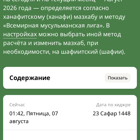
2026 года — определяется согласно
ханафитскому (ханафи) мазхабу и методу
«Всемирная мусульманская лига». В
настройках
можно выбрать иной метод
расчёта и изменить мазхаб, при
необходимости, на шафиитский (шафии).
Содержание
Показать
Время намаза на сегодня
Расписание на месяц
Сейчас
Дата по хиджре
01:42
, Пятница, 07
23 Сафар 1448
Время Сухура и Ифтара на сегодня
августа
Календарь рамадана