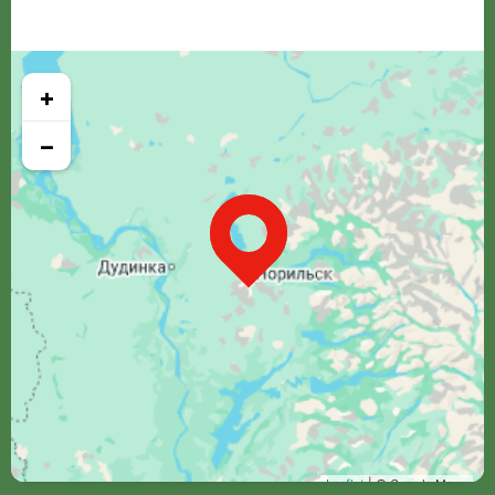
+
−
Leaflet
| © Google Maps