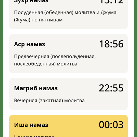
Зухр намаз
Полуденная (обеденная) молитва и Джума
(Жума) по пятницам
18:56
Аср намаз
Предвечерняя (послеполуденная,
послеобеденная) молитва
22:55
Магриб намаз
Вечерняя (закатная) молитва
00:03
Иша намаз