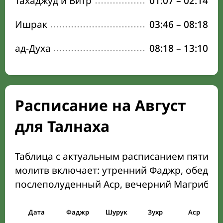
Тахаджуд и Витр
01:07
–
02:14
Ишрак
03:46
–
08:18
ад-Духа
08:18
–
13:10
Расписание на Август
для Талнаха
Таблица с актуальным расписанием пяти о
молитв включает: утренний Фаджр, обеден
послеполуденный Аср, вечерний Магриб и
Дата
Фаджр
Шурук
Зухр
Аср