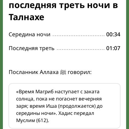
последняя треть ночи в
Талнахе
Середина ночи
00:34
Последняя треть
01:07
Посланник Аллаха ﷺ говорил:
«Время Магриб наступает с заката
солнца, пока не погаснет вечерняя
заря; время Иша (продолжается) до
середины ночи». Хадис передал
Муслим (612).