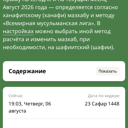
Август 2026 года — определяется согласно
ханафитскому (ханафи) мазхабу и методу
«Всемирная мусульманская лига». В
настройках
можно выбрать иной метод
расчёта и изменить мазхаб, при
необходимости, на шафиитский (шафии).
Содержание
Показать
Время намаза на сегодня
Расписание на месяц
Сейчас
Дата по хиджре
19:03
, Четверг, 06
23 Сафар 1448
Время Сухура и Ифтара на сегодня
августа
Календарь рамадана