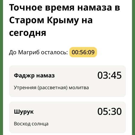
Точное время намаза в
Мечети и молельные комнаты
Старом Крыму на
Направление киблы
сегодня
До Магриб осталось:
00:56:08
03:45
Фаджр намаз
Утренняя (рассветная) молитва
05:30
Шурук
Восход солнца