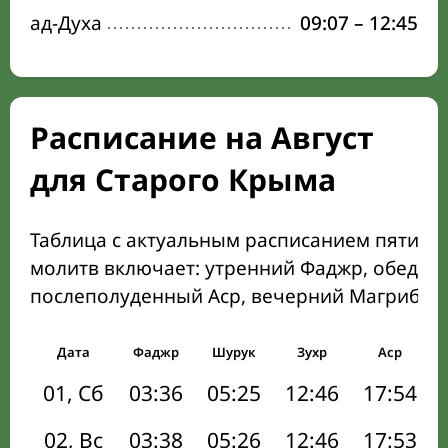
ад-Духа
09:07
–
12:45
Расписание на Август
для Старого Крыма
Таблица с актуальным расписанием пяти о
молитв включает: утренний Фаджр, обеден
послеполуденный Аср, вечерний Магриб и
Дата
Фаджр
Шурук
Зухр
Аср
01, Сб
03:36
05:25
12:46
17:54
02, Вс
03:38
05:26
12:46
17:53