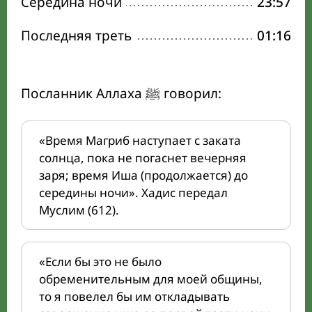
Середина ночи
23:57
Последняя треть
01:16
Посланник Аллаха ﷺ говорил:
«Время Магриб наступает с заката
солнца, пока не погаснет вечерняя
заря; время Иша (продолжается) до
середины ночи». Хадис передал
Муслим (612).
«Если бы это не было
обременительным для моей общины,
то я повелел бы им откладывать