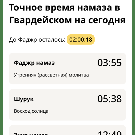
Точное время намаза в
Мечети и молельные комнаты
Гвардейском на сегодня
Направление киблы
До Фаджр осталось:
02:00:17
03:55
Фаджр намаз
Утренняя (рассветная) молитва
05:38
Шурук
Восход солнца
12:49