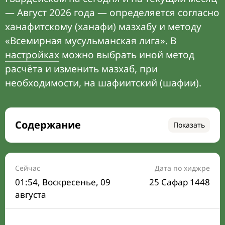
— Август 2026 года — определяется согласно
ханафитскому (ханафи) мазхабу и методу
«Всемирная мусульманская лига». В
настройках
можно выбрать иной метод
расчёта и изменить мазхаб, при
необходимости, на шафиитский (шафии).
Содержание
Показать
Время намаза на сегодня
Расписание на месяц
Сейчас
Дата по хиджре
01:54
, Воскресенье, 09
25 Сафар 1448
Время Сухура и Ифтара на сегодня
августа
Календарь рамадана