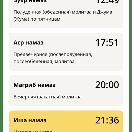
Зухр намаз
Полуденная (обеденная) молитва и Джума
(Жума) по пятницам
17:51
Аср намаз
Предвечерняя (послеполуденная,
послеобеденная) молитва
20:00
Магриб намаз
Вечерняя (закатная) молитва
21:36
Иша намаз