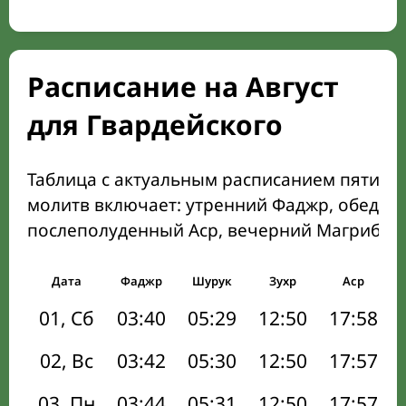
Расписание на Август
для Гвардейского
Таблица с актуальным расписанием пяти о
молитв включает: утренний Фаджр, обеден
послеполуденный Аср, вечерний Магриб и
Дата
Фаджр
Шурук
Зухр
Аср
01, Сб
03:40
05:29
12:50
17:58
02, Вс
03:42
05:30
12:50
17:57
03, Пн
03:44
05:31
12:50
17:57