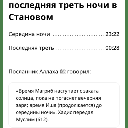
последняя треть ночи в
Становом
Середина ночи
23:22
Последняя треть
00:28
Посланник Аллаха ﷺ говорил:
«Время Магриб наступает с заката
солнца, пока не погаснет вечерняя
заря; время Иша (продолжается) до
середины ночи». Хадис передал
Муслим (612).