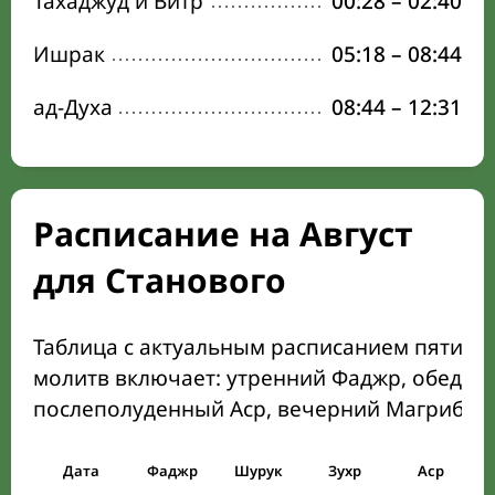
Тахаджуд и Витр
00:28
–
02:40
Ишрак
05:18
–
08:44
ад-Духа
08:44
–
12:31
Расписание на Август
для Станового
Таблица с актуальным расписанием пяти о
молитв включает: утренний Фаджр, обеден
послеполуденный Аср, вечерний Магриб и
Дата
Фаджр
Шурук
Зухр
Аср