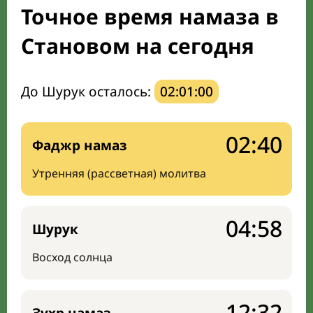
Точное время намаза в
Направление киблы
Становом на сегодня
До Шурук осталось:
02:00:59
02:40
Фаджр намаз
Утренняя (рассветная) молитва
04:58
Шурук
Восход солнца
12:32