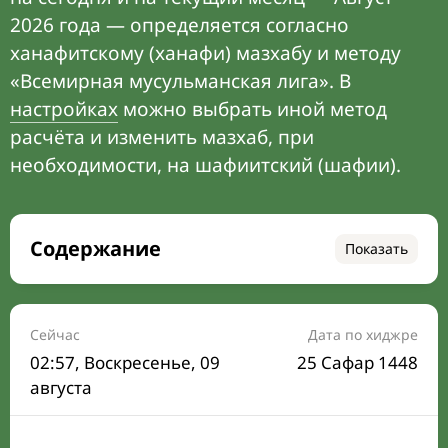
2026 года — определяется согласно
ханафитскому (ханафи) мазхабу и методу
«Всемирная мусульманская лига». В
настройках
можно выбрать иной метод
расчёта и изменить мазхаб, при
необходимости, на шафиитский (шафии).
Содержание
Показать
Время намаза на сегодня
Расписание на месяц
Сейчас
Дата по хиджре
02:57
, Воскресенье, 09
25 Сафар 1448
Время Сухура и Ифтара на сегодня
августа
Календарь рамадана