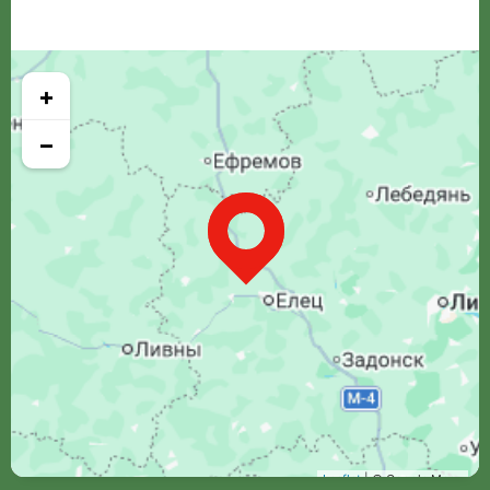
+
−
Leaflet
| © Google Maps