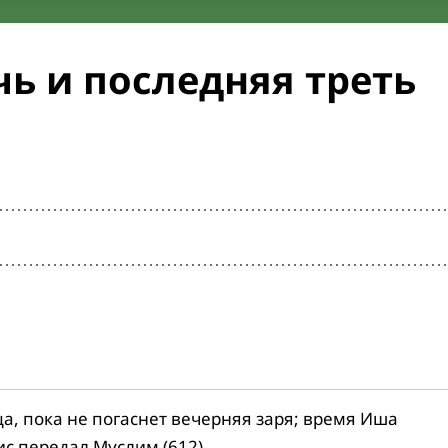
ь и последняя треть
ца, пока не погаснет вечерняя заря; время Иша
ис передал Муслим (612).