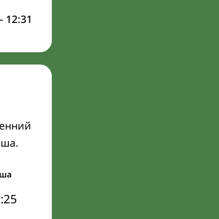
–
12:31
ренний
Иша.
ша
:25