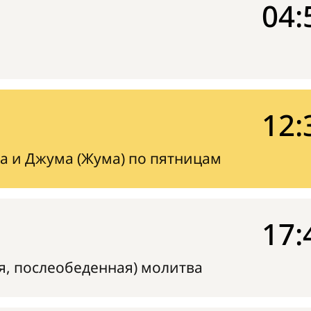
04:
12:
а и Джума (Жума) по пятницам
17:
я, послеобеденная) молитва