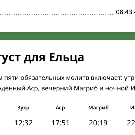
08:43
густ для Ельца
м пяти обязательных молитв включает: ут
уденный Аср, вечерний Магриб и ночной 
Зухр
Аср
Магриб
И
12:32
17:51
20:19
22