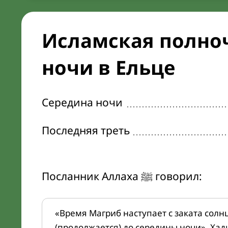
Исламская полноч
ночи в Ельце
Середина ночи
Последняя треть
Посланник Аллаха ﷺ говорил:
«Время Магриб наступает с заката солн
(продолжается) до середины ночи». Хад