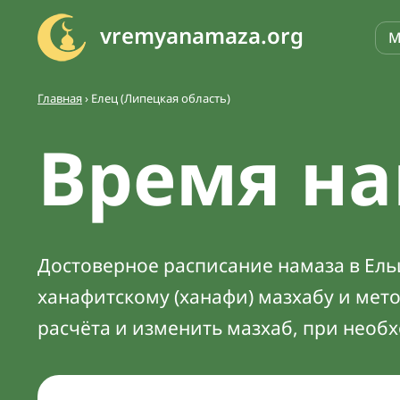
vremyanamaza.org
М
Главная
›
Елец (Липецкая область)
Время на
Достоверное расписание намаза в Ельц
ханафитскому (ханафи) мазхабу и мет
расчёта и изменить мазхаб, при необ