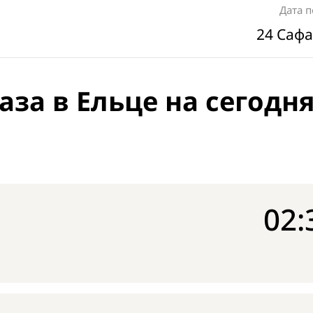
Дата 
24 Сафа
за в Ельце на сегодн
02: