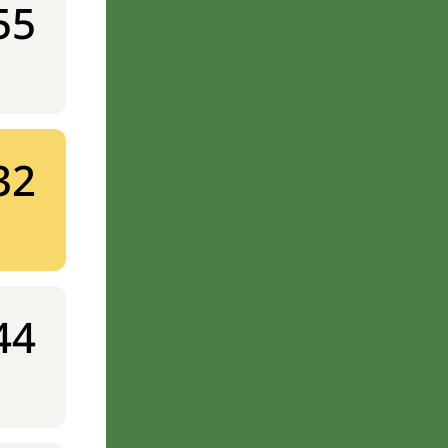
55
32
44