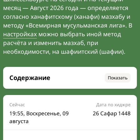
месяц — Август 2026 года — определяется
согласно ханафитскому (ханафи) мазхабу и
методу «Всемирная мусульманская лига». В
настройках
можно выбрать иной метод
расчёта и изменить мазхаб, при
необходимости, на шафиитский (шафии).
Содержание
Показать
Время намаза на сегодня
Расписание на месяц
Сейчас
Дата по хиджре
19:55
, Воскресенье, 09
26 Сафар 1448
Время Сухура и Ифтара на сегодня
августа
Календарь рамадана