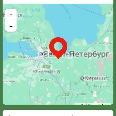
+
−
Leaflet
| © Google Maps