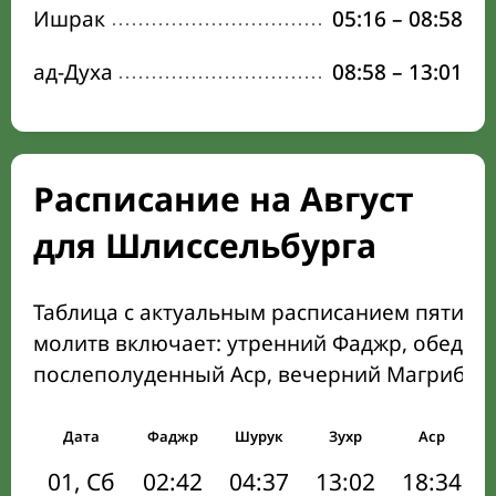
Ишрак
05:16
–
08:58
ад-Духа
08:58
–
13:01
Расписание на Август
для Шлиссельбурга
Таблица с актуальным расписанием пяти о
молитв включает: утренний Фаджр, обеден
послеполуденный Аср, вечерний Магриб и
Дата
Фаджр
Шурук
Зухр
Аср
01, Сб
02:42
04:37
13:02
18:34