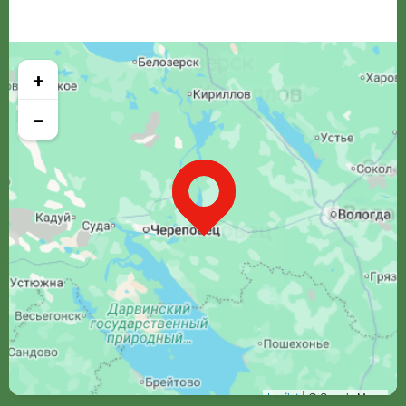
+
−
Leaflet
| © Google Maps