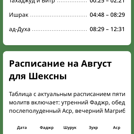
Тахаджуд и Витр
00:25
–
02:21
Ишрак
04:48
–
08:29
ад-Духа
08:29
–
12:31
Расписание на Август
для Шексны
Таблица с актуальным расписанием пяти о
молитв включает: утренний Фаджр, обеден
послеполуденный Аср, вечерний Магриб и
Дата
Фаджр
Шурук
Зухр
Аср