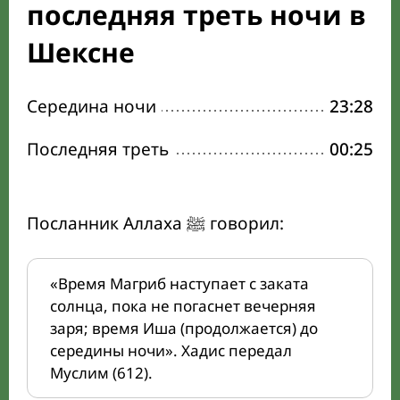
последняя треть ночи в
Шексне
Середина ночи
23:28
Последняя треть
00:25
Посланник Аллаха ﷺ говорил:
«Время Магриб наступает с заката
солнца, пока не погаснет вечерняя
заря; время Иша (продолжается) до
середины ночи». Хадис передал
Муслим (612).