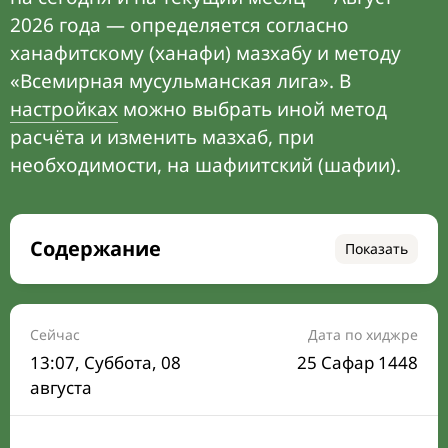
2026 года — определяется согласно
ханафитскому (ханафи) мазхабу и методу
«Всемирная мусульманская лига». В
настройках
можно выбрать иной метод
расчёта и изменить мазхаб, при
необходимости, на шафиитский (шафии).
Содержание
Показать
Время намаза на сегодня
Расписание на месяц
Сейчас
Дата по хиджре
13:07
, Суббота, 08
25 Сафар 1448
Время Сухура и Ифтара на сегодня
августа
Календарь рамадана