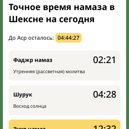
Точное время намаза в
Направление киблы
Шексне на сегодня
До Аср осталось:
04:44:26
02:21
Фаджр намаз
Утренняя (рассветная) молитва
04:28
Шурук
Восход солнца
12:32