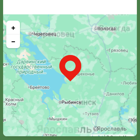
+
−
Leaflet
| © Google Maps