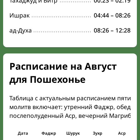
Тахаджуд и Витр
00:23
–
02:19
Ишрак
04:44
–
08:26
ад-Духа
08:26
–
12:28
Расписание на Август
для Пошехонье
Таблица с актуальным расписанием пяти о
молитв включает: утренний Фаджр, обеден
послеполуденный Аср, вечерний Магриб и
Дата
Фаджр
Шурук
Зухр
Аср