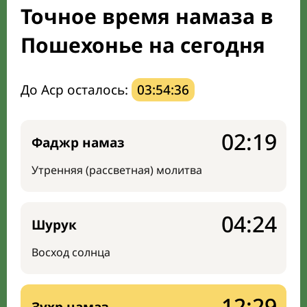
Точное время намаза в
Направление киблы
Пошехонье на сегодня
До Аср осталось:
03:54:35
02:19
Фаджр намаз
Утренняя (рассветная) молитва
04:24
Шурук
Восход солнца
12:29