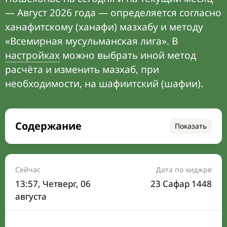
— Август 2026 года — определяется согласно
ханафитскому (ханафи) мазхабу и методу
«Всемирная мусульманская лига». В
настройках
можно выбрать иной метод
расчёта и изменить мазхаб, при
необходимости, на шафиитский (шафии).
Содержание
Показать
Время намаза на сегодня
Расписание на месяц
Сейчас
Дата по хиджре
13:57
, Четверг, 06
23 Сафар 1448
Время Сухура и Ифтара на сегодня
августа
Календарь рамадана