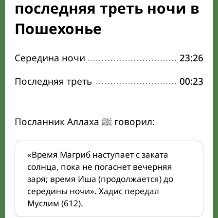
последняя треть ночи в
Пошехонье
Середина ночи
23:26
Последняя треть
00:23
Посланник Аллаха ﷺ говорил:
«Время Магриб наступает с заката
солнца, пока не погаснет вечерняя
заря; время Иша (продолжается) до
середины ночи». Хадис передал
Муслим (612).