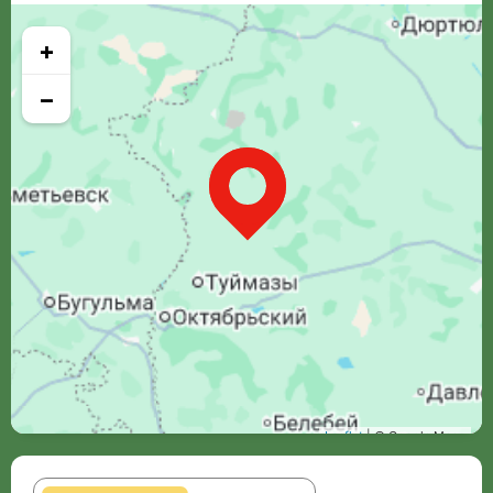
+
−
Leaflet
| © Google Maps