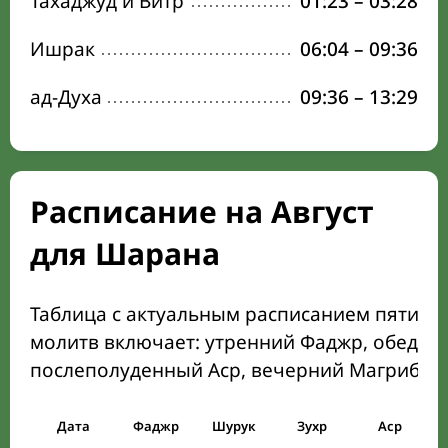
Тахаджуд и Витр
01:23
–
03:28
Ишрак
06:04
–
09:36
ад-Духа
09:36
–
13:29
Расписание на Август
для Шарана
Таблица с актуальным расписанием пяти о
молитв включает: утренний Фаджр, обеден
послеполуденный Аср, вечерний Магриб и
Дата
Фаджр
Шурук
Зухр
Аср