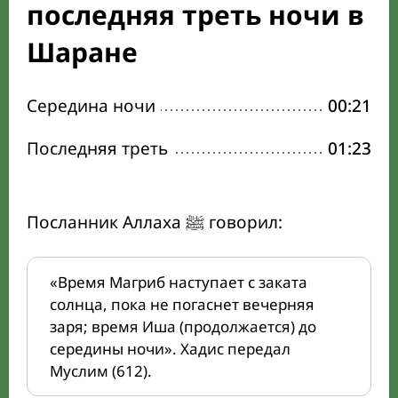
последняя треть ночи в
Шаране
Середина ночи
00:21
Последняя треть
01:23
Посланник Аллаха ﷺ говорил:
«Время Магриб наступает с заката
солнца, пока не погаснет вечерняя
заря; время Иша (продолжается) до
середины ночи». Хадис передал
Муслим (612).