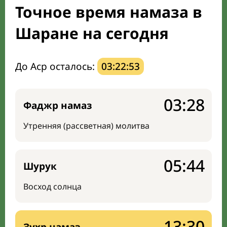
Точное время намаза в
Мечети и молельные комнаты
Шаране на сегодня
Направление киблы
До Аср осталось:
03:22:52
03:28
Фаджр намаз
Утренняя (рассветная) молитва
05:44
Шурук
Восход солнца
13:30