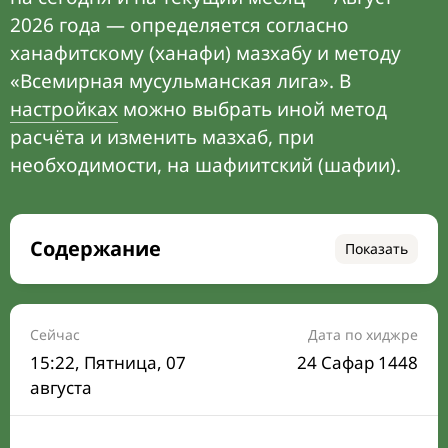
2026 года — определяется согласно
ханафитскому (ханафи) мазхабу и методу
«Всемирная мусульманская лига». В
настройках
можно выбрать иной метод
расчёта и изменить мазхаб, при
необходимости, на шафиитский (шафии).
Содержание
Показать
Время намаза на сегодня
Расписание на месяц
Сейчас
Дата по хиджре
15:22
, Пятница, 07
24 Сафар 1448
Время Сухура и Ифтара на сегодня
августа
Календарь рамадана