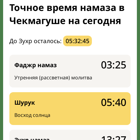
Точное время намаза в
Мечети и молельные комнаты
Чекмагуше на сегодня
Направление киблы
До Зухр осталось:
05:32:44
03:25
Фаджр намаз
Утренняя (рассветная) молитва
05:40
Шурук
Восход солнца
13:27