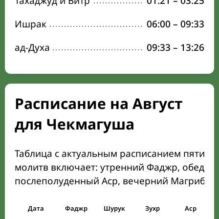
Тахаджуд и Витр
01:21
–
03:25
Ишрак
06:00
–
09:33
ад-Духа
09:33
–
13:26
Расписание на Август
для Чекмагуша
Таблица с актуальным расписанием пяти о
молитв включает: утренний Фаджр, обеден
послеполуденный Аср, вечерний Магриб и
Дата
Фаджр
Шурук
Зухр
Аср