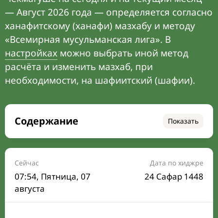
— Август 2026 года — определяется согласно
ханафитскому (ханафи) мазхабу и методу
«Всемирная мусульманская лига». В
настройках
можно выбрать иной метод
расчёта и изменить мазхаб, при
необходимости, на шафиитский (шафии).
Содержание
Показать
Время намаза на сегодня
Расписание на месяц
Сейчас
Дата по хиджре
07:54
, Пятница, 07
24 Сафар 1448
Время Сухура и Ифтара на сегодня
августа
Календарь рамадана