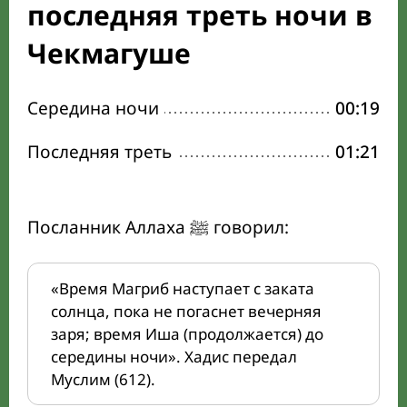
последняя треть ночи в
Чекмагуше
Середина ночи
00:19
Последняя треть
01:21
Посланник Аллаха ﷺ говорил:
«Время Магриб наступает с заката
солнца, пока не погаснет вечерняя
заря; время Иша (продолжается) до
середины ночи». Хадис передал
Муслим (612).