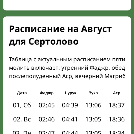
Расписание на Август
для Сертолово
Таблица с актуальным расписанием пяти о
молитв включает: утренний Фаджр, обеден
послеполуденный Аср, вечерний Магриб и
Дата
Фаджр
Шурук
Зухр
Аср
01, Сб
02:45
04:39
13:06
18:37
02, Вс
02:46
04:41
13:05
18:36
03, Пн
02:47
04:44
13:05
18:34