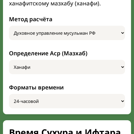
ханафитскому мазхабу (ханафи).
Метод расчёта
Определение Аср (Мазхаб)
Форматы времени
Время Сухура и Ифтара