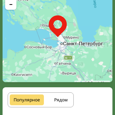
−
Leaflet
| © Google Maps
Популярное
Рядом