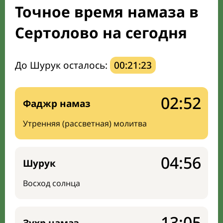
Точное время намаза в
Направление киблы
Сертолово на сегодня
До Шурук осталось:
00:21:22
02:52
Фаджр намаз
Утренняя (рассветная) молитва
04:56
Шурук
Восход солнца
13:05