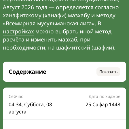
Август 2026 года — определяется согласно
ханафитскому (ханафи) мазхабу и методу
«Всемирная мусульманская лига». В
настройках
можно выбрать иной метод
расчёта и изменить мазхаб, при
необходимости, на шафиитский (шафии).
Содержание
Показать
Время намаза на сегодня
Расписание на месяц
Сейчас
Дата по хиджре
04:34
, Суббота, 08
25 Сафар 1448
Время Сухура и Ифтара на сегодня
августа
Календарь рамадана