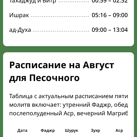
Тахаджуд и Витр
00:59
–
02:52
Ишрак
05:16
–
09:00
ад-Духа
09:00
–
13:04
Расписание на Август
для Песочного
Таблица с актуальным расписанием пяти о
молитв включает: утренний Фаджр, обеден
послеполуденный Аср, вечерний Магриб и
Дата
Фаджр
Шурук
Зухр
Аср