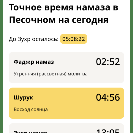
Точное время намаза в
Направление киблы
Песочном на сегодня
До Зухр осталось:
05:08:21
02:52
Фаджр намаз
Утренняя (рассветная) молитва
04:56
Шурук
Восход солнца
13:05