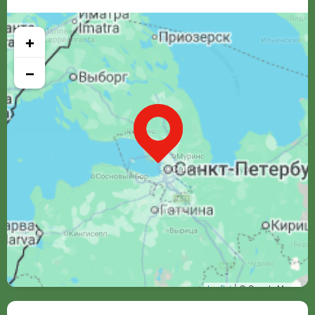
+
−
Leaflet
| © Google Maps