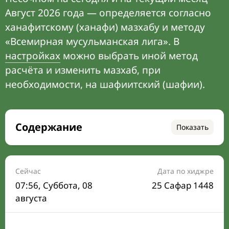
Август 2026 года — определяется согласно
ханафитскому (ханафи) мазхабу и методу
«Всемирная мусульманская лига». В
настройках
можно выбрать иной метод
расчёта и изменить мазхаб, при
необходимости, на шафиитский (шафии).
Содержание
Показать
Время намаза на сегодня
Расписание на месяц
Сейчас
Дата по хиджре
07:56
, Суббота, 08
25 Сафар 1448
Время Сухура и Ифтара на сегодня
августа
Календарь рамадана