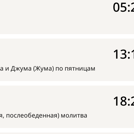
05:
13:
а и Джума (Жума) по пятницам
18:
я, послеобеденная) молитва