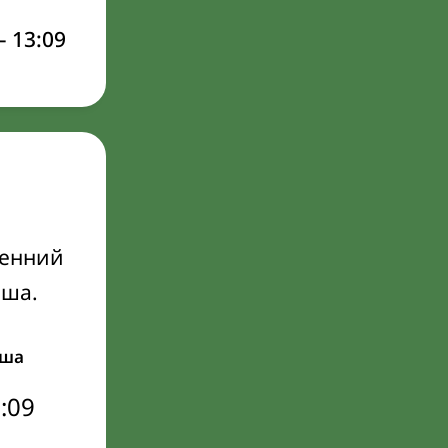
–
13:09
ренний
Иша.
ша
:09