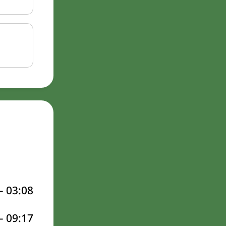
–
03:08
–
09:17