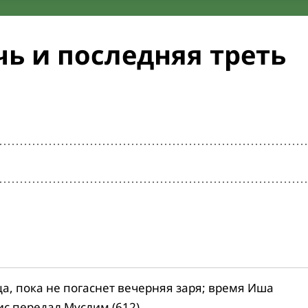
ь и последняя треть
ца, пока не погаснет вечерняя заря; время Иша
ис передал Муслим (612).