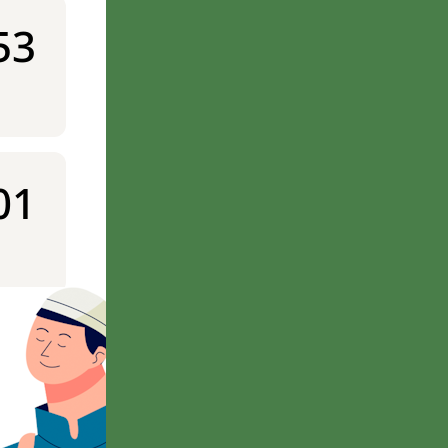
53
01