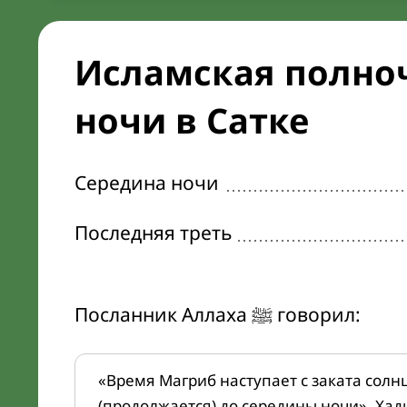
Исламская полноч
ночи в Сатке
Середина ночи
Последняя треть
Посланник Аллаха ﷺ говорил:
«Время Магриб наступает с заката солн
(продолжается) до середины ночи». Хад