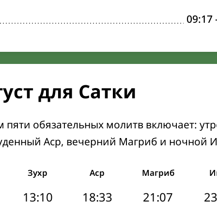
09:17
густ для Сатки
м пяти обязательных молитв включает: ут
уденный Аср, вечерний Магриб и ночной 
Зухр
Аср
Магриб
И
13:10
18:33
21:07
23