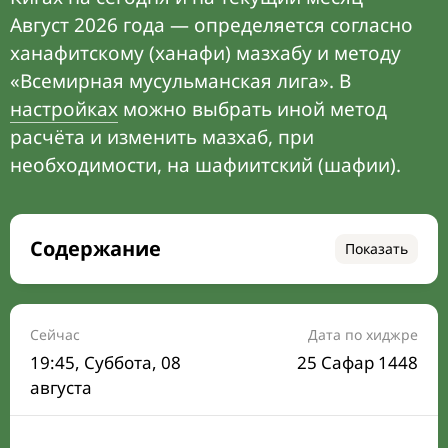
Август 2026 года — определяется согласно
ханафитскому (ханафи) мазхабу и методу
«Всемирная мусульманская лига». В
настройках
можно выбрать иной метод
расчёта и изменить мазхаб, при
необходимости, на шафиитский (шафии).
Содержание
Показать
Время намаза на сегодня
Расписание на месяц
Сейчас
Дата по хиджре
19:45
, Суббота, 08
25 Сафар 1448
Время Сухура и Ифтара на сегодня
августа
Календарь рамадана