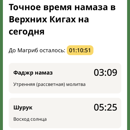
Точное время намаза в
Мечети и молельные комнаты
Верхних Кигах на
Направление киблы
сегодня
До Магриб осталось:
01:10:50
03:09
Фаджр намаз
Утренняя (рассветная) молитва
05:25
Шурук
Восход солнца