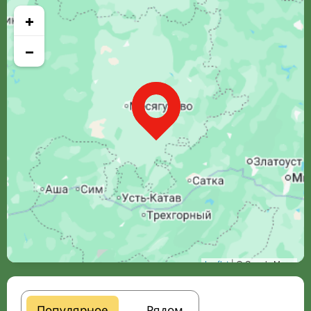
+
−
Leaflet
| © Google Maps
Популярное
Рядом