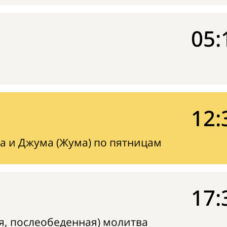
05:
12:
а и Джума (Жума) по пятницам
17:
я, послеобеденная) молитва