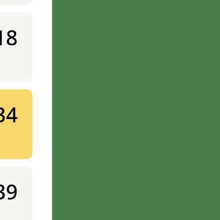
18
34
39