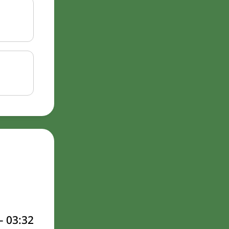
–
03:32