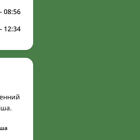
–
08:56
–
12:34
ренний
Иша.
ша