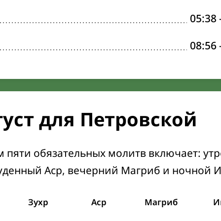
05:38
08:56
густ для Петровской
м пяти обязательных молитв включает: ут
уденный Аср, вечерний Магриб и ночной 
Зухр
Аср
Магриб
И