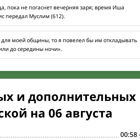
ца, пока не погаснет вечерняя заря; время Иша
ис передал Муслим (612).
 для моей общины, то я повелел бы им откладывать
или до середины ночи».
ых и дополнительных
кой на 06 августа
00:58