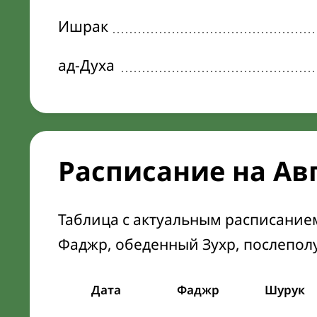
Ишрак
ад-Духа
Расписание на Ав
Таблица с актуальным расписание
Фаджр, обеденный Зухр, послепол
Дата
Фаджр
Шурук