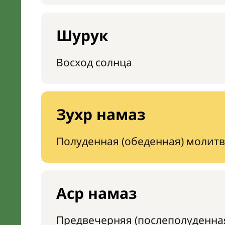
Шурук
Восход солнца
Зухр намаз
Полуденная (обеденная) молитв
Аср намаз
Предвечерняя (послеполуденна