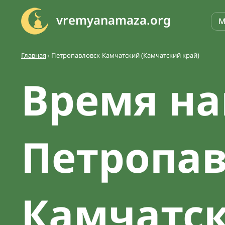
vremyanamaza.org
М
Главная
›
Петропавловск-Камчатский (Камчатский край)
Время на
Петропав
Камчатс