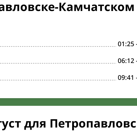
авловске-Камчатском
01:25
06:12
09:41
густ для Петропавловс