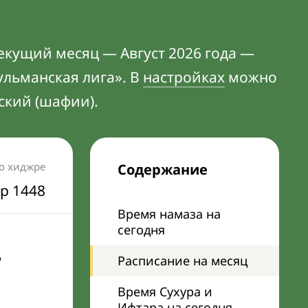
екущий месяц — Август 2026 года —
ульманская лига». В
настройках
можно
ский (шафии).
по хиджре
Содержание
р 1448
Время намаза на
сегодня
-
Расписание на месяц
Время Сухура и
Ифтара на сегодня