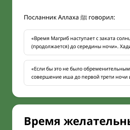
Посланник Аллаха ﷺ говорил:
«Время Магриб наступает с заката солн
(продолжается) до середины ночи». Хад
«Если бы это не было обременительным
совершение иша до первой трети ночи 
Время желательн