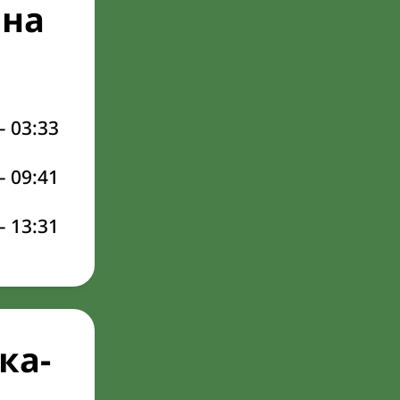
 на
–
03:33
–
09:41
–
13:31
ка-