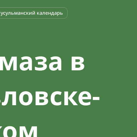
усульманский календарь
маза в
ловске-
ком