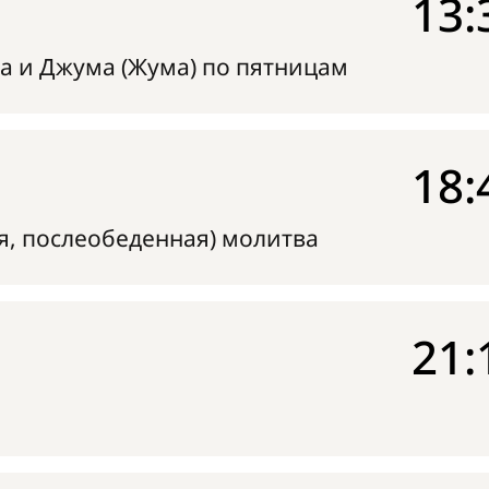
13:
а и Джума (Жума) по пятницам
18:
я, послеобеденная) молитва
21: