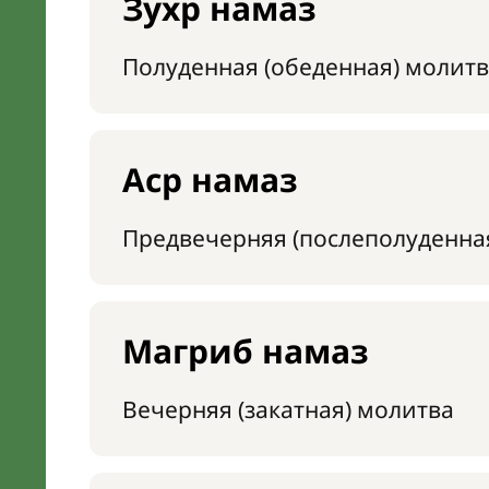
Зухр намаз
Полуденная (обеденная) молитв
Аср намаз
Предвечерняя (послеполуденна
Магриб намаз
Вечерняя (закатная) молитва