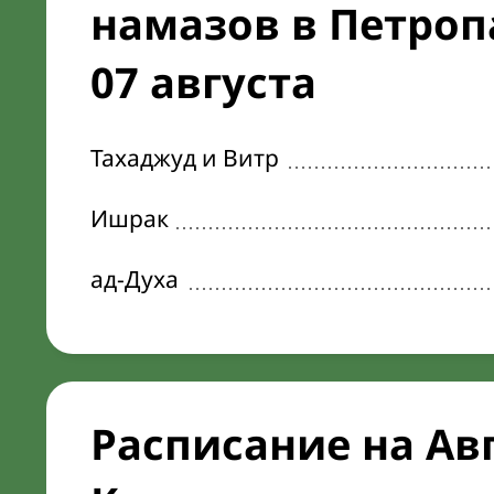
намазов в Петроп
07 августа
Тахаджуд и Витр
Ишрак
ад-Духа
Расписание на Ав