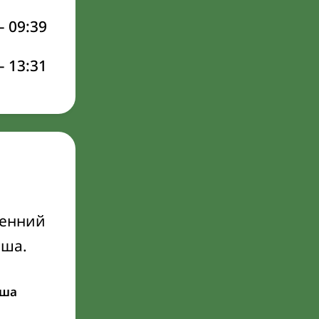
–
09:39
–
13:31
ренний
Иша.
ша