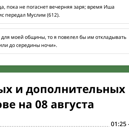
ца, пока не погаснет вечерняя заря; время Иша
ис передал Муслим (612).
 для моей общины, то я повелел бы им откладывать
или до середины ночи».
ых и дополнительных
ве на 08 августа
01:25