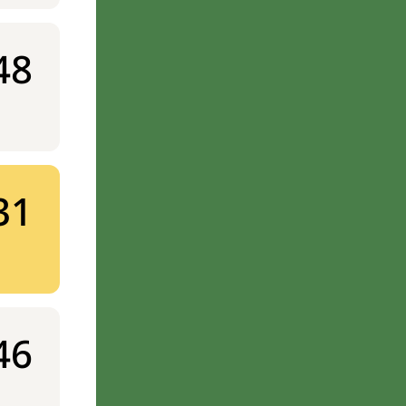
48
31
46