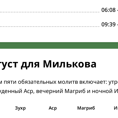
06:08
09:39
густ для Милькова
м пяти обязательных молитв включает: ут
уденный Аср, вечерний Магриб и ночной 
Зухр
Аср
Магриб
И