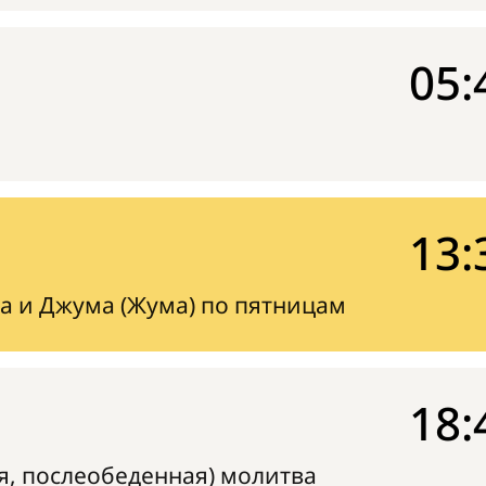
05:
13:
а и Джума (Жума) по пятницам
18:
я, послеобеденная) молитва