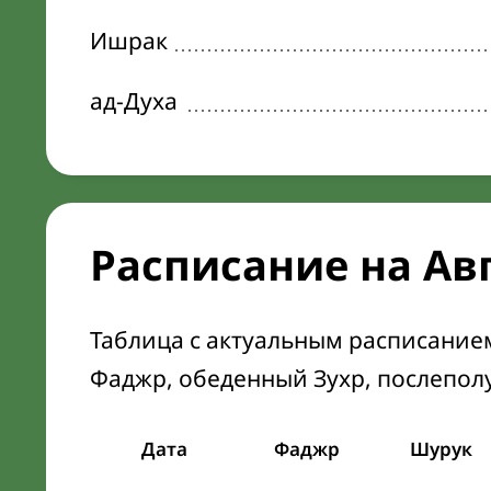
Ишрак
ад-Духа
Расписание на Ав
Таблица с актуальным расписание
Фаджр, обеденный Зухр, послепол
Дата
Фаджр
Шурук