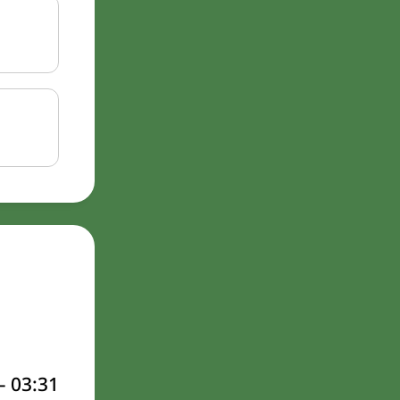
–
03:31