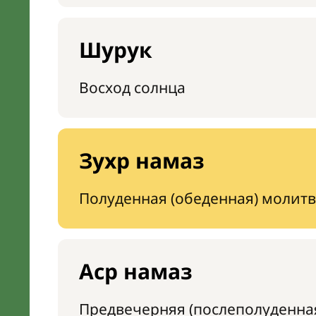
Шурук
Восход солнца
Зухр намаз
Полуденная (обеденная) молитв
Аср намаз
Предвечерняя (послеполуденна