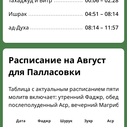
Тахаджуд и Витр
00:06
–
02:28
Ишрак
04:51
–
08:14
ад-Духа
08:14
–
11:57
Расписание на Август
для Палласовки
Таблица с актуальным расписанием пяти о
молитв включает: утренний Фаджр, обеден
послеполуденный Аср, вечерний Магриб и
Дата
Фаджр
Шурук
Зухр
Аср