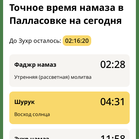
Точное время намаза в
Мечети и молельные комнаты
Палласовке на сегодня
Направление киблы
До Зухр осталось:
02:16:19
02:28
Фаджр намаз
Утренняя (рассветная) молитва
04:31
Шурук
Восход солнца
11:58