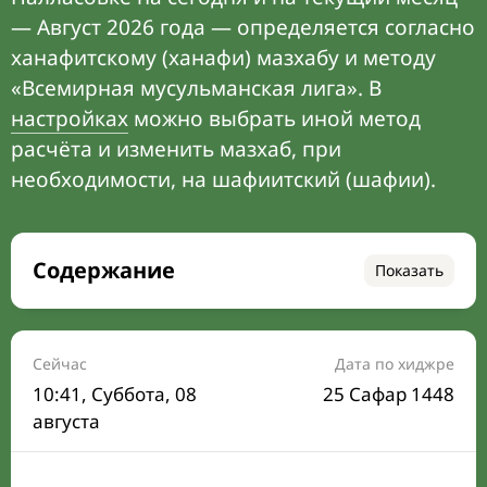
— Август 2026 года — определяется согласно
ханафитскому (ханафи) мазхабу и методу
«Всемирная мусульманская лига». В
настройках
можно выбрать иной метод
расчёта и изменить мазхаб, при
необходимости, на шафиитский (шафии).
Содержание
Показать
Время намаза на сегодня
Расписание на месяц
Сейчас
Дата по хиджре
10:41
, Суббота, 08
25 Сафар 1448
Время Сухура и Ифтара на сегодня
августа
Календарь рамадана