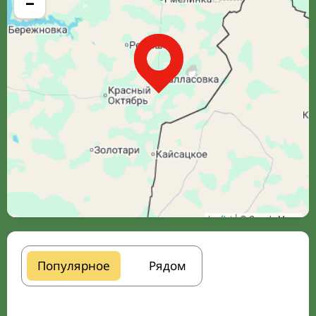
−
Leaflet
| © Google Maps
Популярное
Рядом