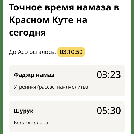
Точное время намаза в
Мечети и молельные комнаты
Красном Куте на
Направление киблы
сегодня
До Аср осталось:
03:10:49
03:23
Фаджр намаз
Утренняя (рассветная) молитва
05:30
Шурук
Восход солнца