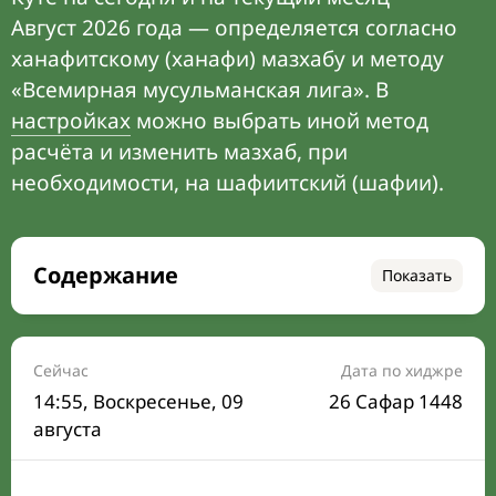
Август 2026 года — определяется согласно
ханафитскому (ханафи) мазхабу и методу
«Всемирная мусульманская лига». В
настройках
можно выбрать иной метод
расчёта и изменить мазхаб, при
необходимости, на шафиитский (шафии).
Содержание
Показать
Время намаза на сегодня
Расписание на месяц
Сейчас
Дата по хиджре
14:55
, Воскресенье, 09
26 Сафар 1448
Время Сухура и Ифтара на сегодня
августа
Календарь рамадана