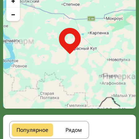
+
−
Leaflet
| © Google Maps
Популярное
Рядом