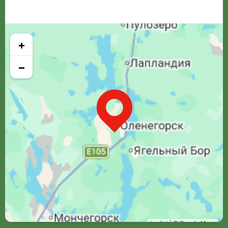
+
−
Leaflet
| © Google Maps