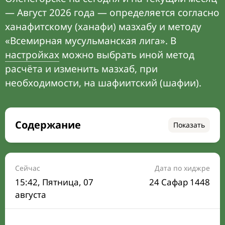
— Август 2026 года — определяется согласно
ханафитскому (ханафи) мазхабу и методу
«Всемирная мусульманская лига». В
настройках
можно выбрать иной метод
расчёта и изменить мазхаб, при
необходимости, на шафиитский (шафии).
Содержание
Показать
Время намаза на сегодня
Расписание на месяц
Сейчас
Дата по хиджре
15:42
, Пятница, 07
24 Сафар 1448
Время Сухура и Ифтара на сегодня
августа
Календарь рамадана