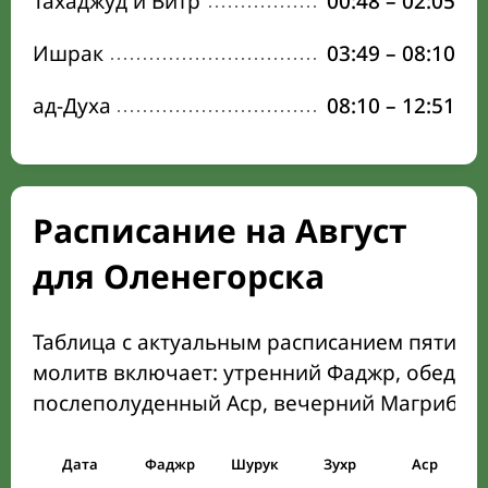
Тахаджуд и Витр
00:48
–
02:05
Ишрак
03:49
–
08:10
ад-Духа
08:10
–
12:51
Расписание на Август
для Оленегорска
Таблица с актуальным расписанием пяти о
молитв включает: утренний Фаджр, обеден
послеполуденный Аср, вечерний Магриб и
Дата
Фаджр
Шурук
Зухр
Аср