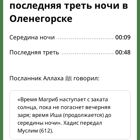
последняя треть ночи в
Оленегорске
Середина ночи
00:09
Последняя треть
00:48
Посланник Аллаха ﷺ говорил:
«Время Магриб наступает с заката
солнца, пока не погаснет вечерняя
заря; время Иша (продолжается) до
середины ночи». Хадис передал
Муслим (612).