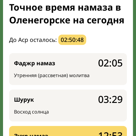
Точное время намаза в
Направление киблы
Оленегорске на сегодня
До Аср осталось:
02:50:47
02:05
Фаджр намаз
Утренняя (рассветная) молитва
03:29
Шурук
Восход солнца
12:53