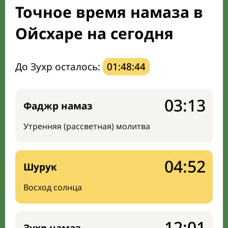
Точное время намаза в
Мечети и молельные комнаты
Ойсхаре на сегодня
Направление киблы
До Зухр осталось:
01:48:43
03:13
Фаджр намаз
Утренняя (рассветная) молитва
04:52
Шурук
Восход солнца
12:01