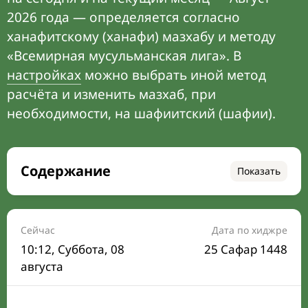
2026 года — определяется согласно
ханафитскому (ханафи) мазхабу и методу
«Всемирная мусульманская лига». В
настройках
можно выбрать иной метод
расчёта и изменить мазхаб, при
необходимости, на шафиитский (шафии).
Содержание
Показать
Время намаза на сегодня
Расписание на месяц
Сейчас
Дата по хиджре
10:12
, Суббота, 08
25 Сафар 1448
Время Сухура и Ифтара на сегодня
августа
Календарь рамадана