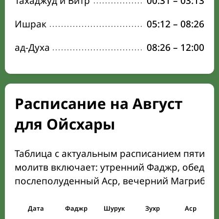
Тахаджуд и Витр
00:31
–
03:13
Ишрак
05:12
–
08:26
ад-Духа
08:26
–
12:00
Расписание на Август
для Ойсхары
Таблица с актуальным расписанием пяти о
молитв включает: утренний Фаджр, обеден
послеполуденный Аср, вечерний Магриб и
Дата
Фаджр
Шурук
Зухр
Аср