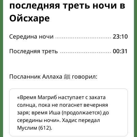
последняя треть ночи в
Ойсхаре
Середина ночи
23:10
Последняя треть
00:31
Посланник Аллаха ﷺ говорил:
«Время Магриб наступает с заката
солнца, пока не погаснет вечерняя
заря; время Иша (продолжается) до
середины ночи». Хадис передал
Муслим (612).