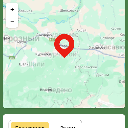
+
−
Leaflet
| © Google Maps
Популярное
Рядом