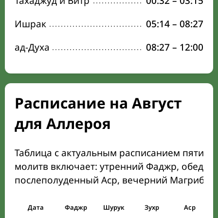
Тахаджуд и Витр
00:32
–
03:15
Ишрак
05:14
–
08:27
ад-Духа
08:27
–
12:00
Расписание на Август
для Аллероя
Таблица с актуальным расписанием пяти о
молитв включает: утренний Фаджр, обеден
послеполуденный Аср, вечерний Магриб и
Дата
Фаджр
Шурук
Зухр
Аср