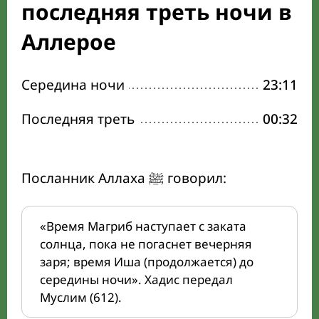
последняя треть ночи в
Аллерое
Середина ночи
23:11
Последняя треть
00:32
Посланник Аллаха ﷺ говорил:
«Время Магриб наступает с заката
солнца, пока не погаснет вечерняя
заря; время Иша (продолжается) до
середины ночи». Хадис передал
Муслим (612).