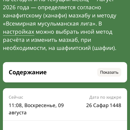
2026 года — определяется согласно
ханафитскому (ханафи) мазхабу и методу
«Всемирная мусульманская лига». В
настройках
можно выбрать иной метод
расчёта и изменить мазхаб, при
необходимости, на шафиитский (шафии).
Содержание
Показать
Время намаза на сегодня
Расписание на месяц
Сейчас
Дата по хиджре
11:08
, Воскресенье, 09
26 Сафар 1448
Время Сухура и Ифтара на сегодня
августа
Календарь рамадана