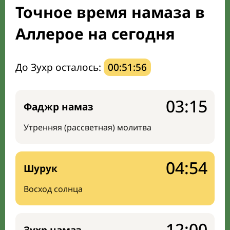
Точное время намаза в
Мечети и молельные комнаты
Аллерое на сегодня
Направление киблы
До Зухр осталось:
00:51:55
03:15
Фаджр намаз
Утренняя (рассветная) молитва
04:54
Шурук
Восход солнца
12:00