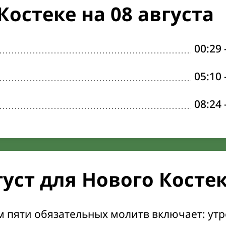
остеке на 08 августа
00:29
05:10
08:24
густ для Нового Косте
м пяти обязательных молитв включает: ут