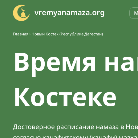
vremyanamaza.org
М
Главная
›
Новый Костек (Республика Дагестан)
Время на
Костеке
Достоверное расписание намаза в Ново
согласно ханафитскому (ханафи) мазх