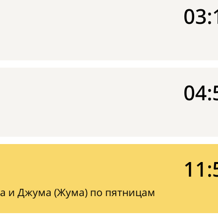
03:
04:
11:
а и Джума (Жума) по пятницам