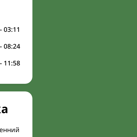
–
03:11
–
08:24
–
11:58
ка
ренний