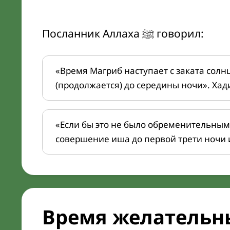
Посланник Аллаха ﷺ говорил:
«Время Магриб наступает с заката солн
(продолжается) до середины ночи». Хад
«Если бы это не было обременительным
совершение иша до первой трети ночи 
Время желательн