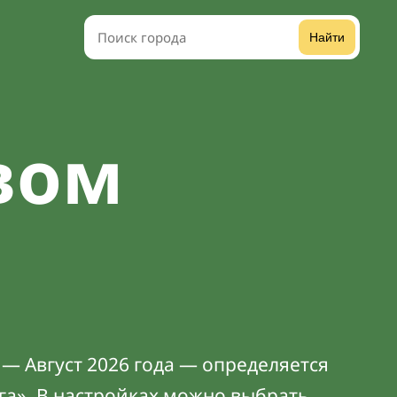
Найти
вом
 — Август 2026 года — определяется
га». В
настройках
можно выбрать