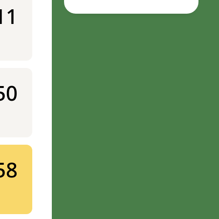
11
50
58