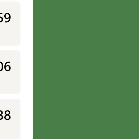
59
06
38