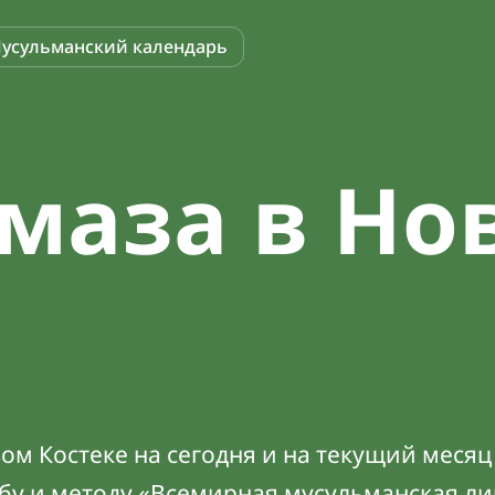
усульманский календарь
маза в Но
м Костеке на сегодня и на текущий месяц
абу и методу «Всемирная мусульманская ли