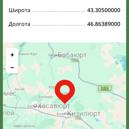
Широта
43.30500000
Долгота
46.86389000
+
−