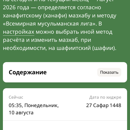
2026 года — определяется согласно
ханафитскому (ханафи) мазхабу и методу
«Всемирная мусульманская лига». В
настройках
можно выбрать иной метод
расчёта и изменить мазхаб, при
необходимости, на шафиитский (шафии).
Содержание
Показать
Время намаза на сегодня
Расписание на месяц
Сейчас
Дата по хиджре
05:36
, Понедельник,
27 Сафар 1448
Время Сухура и Ифтара на сегодня
10 августа
Календарь рамадана