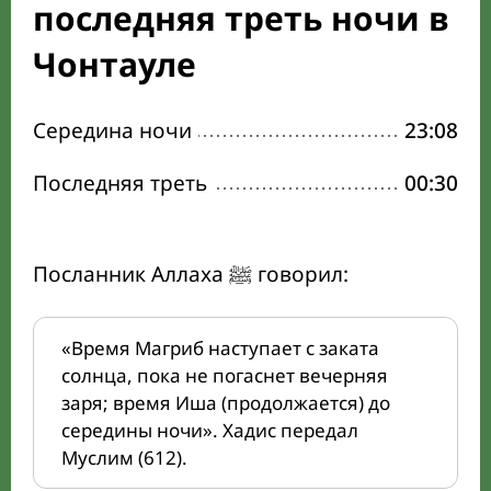
последняя треть ночи в
Чонтауле
Середина ночи
23:08
Последняя треть
00:30
Посланник Аллаха ﷺ говорил:
«Время Магриб наступает с заката
солнца, пока не погаснет вечерняя
заря; время Иша (продолжается) до
середины ночи». Хадис передал
Муслим (612).