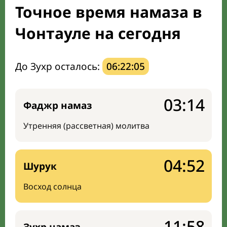
Точное время намаза в
Мечети и молельные комнаты
Чонтауле на сегодня
Направление киблы
До Зухр осталось:
06:22:04
03:14
Фаджр намаз
Утренняя (рассветная) молитва
04:52
Шурук
Восход солнца
11:58