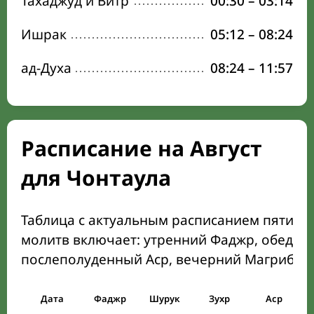
Тахаджуд и Витр
00:30
–
03:14
Ишрак
05:12
–
08:24
ад-Духа
08:24
–
11:57
Расписание на Август
для Чонтаула
Таблица с актуальным расписанием пяти о
молитв включает: утренний Фаджр, обеден
послеполуденный Аср, вечерний Магриб и
Дата
Фаджр
Шурук
Зухр
Аср