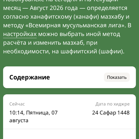
месяц — Август 2026 года — определяется
согласно ханафитскому (ханафи) мазхабу и
методу «Всемирная мусульманская лига». В
настройках
можно выбрать иной метод
расчёта и изменить мазхаб, при
необходимости, на шафиитский (шафии).
Содержание
Показать
Время намаза на сегодня
Расписание на месяц
Сейчас
Дата по хиджре
10:14
, Пятница, 07
24 Сафар 1448
Время Сухура и Ифтара на сегодня
августа
Календарь рамадана