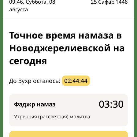
09:46
, Суббота, 08
25 Сафар 1448
Время Сухура и Ифтара на сегодня
августа
Календарь рамадана
Точное время намаза в
Направление киблы
Новоджерелиевской на
сегодня
До Зухр осталось:
02:44:43
03:30
Фаджр намаз
Утренняя (рассветная) молитва