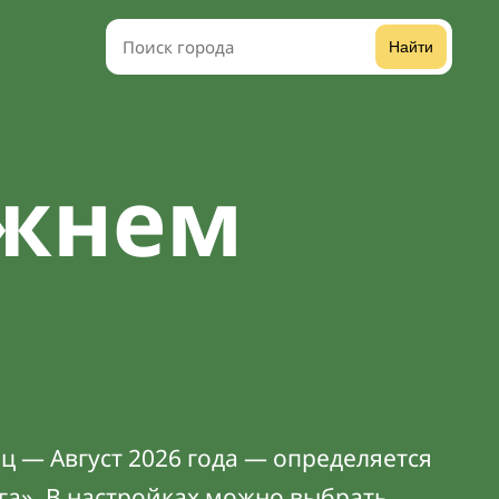
Найти
ижнем
ц — Август 2026 года — определяется
га». В
настройках
можно выбрать