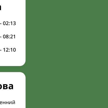
а
–
02:13
–
08:21
–
12:10
ова
ренний