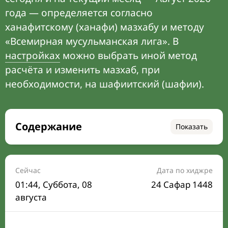
года — определяется согласно
ханафитскому (ханафи) мазхабу и методу
«Всемирная мусульманская лига». В
настройках
можно выбрать иной метод
расчёта и изменить мазхаб, при
необходимости, на шафиитский (шафии).
Содержание
Показать
Время намаза на сегодня
Расписание на месяц
Сейчас
Дата по хиджре
01:44
, Суббота, 08
24 Сафар 1448
Время Сухура и Ифтара на сегодня
августа
Календарь рамадана