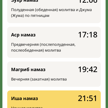
Зухр намаз
Полуденная (обеденная) молитва и Джума
(Жума) по пятницам
17:18
Аср намаз
Предвечерняя (послеполуденная,
послеобеденная) молитва
19:42
Магриб намаз
Вечерняя (закатная) молитва
21:51
Иша намаз