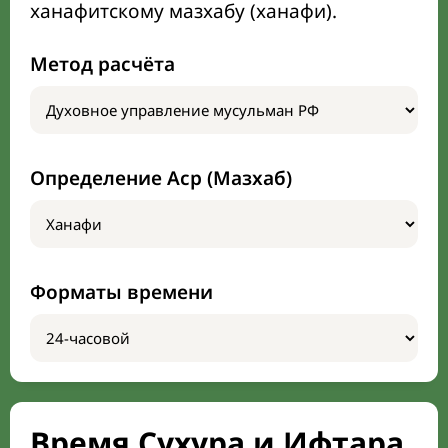
ханафитскому мазхабу (ханафи).
Метод расчёта
Определение Аср (Мазхаб)
Форматы времени
Время Сухура и Ифтара