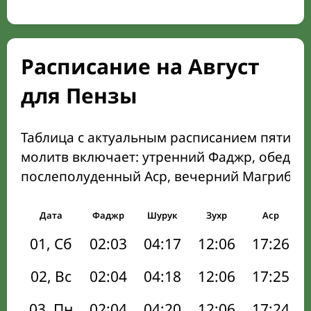
Расписание на Август
для Пензы
Таблица с актуальным расписанием пяти о
молитв включает: утренний Фаджр, обеден
послеполуденный Аср, вечерний Магриб и
Дата
Фаджр
Шурук
Зухр
Аср
01, Сб
02:03
04:17
12:06
17:26
02, Вс
02:04
04:18
12:06
17:25
03, Пн
02:04
04:20
12:06
17:24