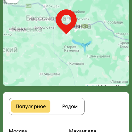
Leaflet
| © Google Maps
Популярное
Рядом
Москва
Махачкала