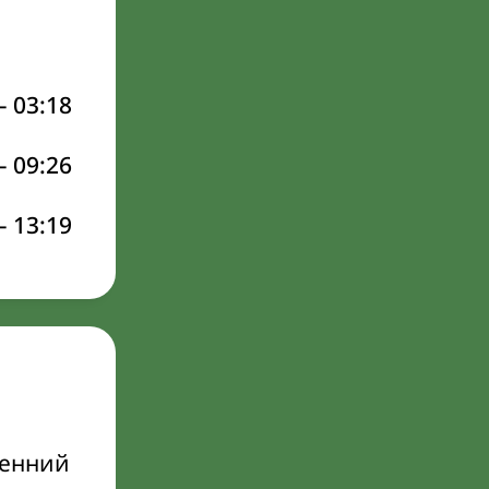
–
03:18
–
09:26
–
13:19
ренний