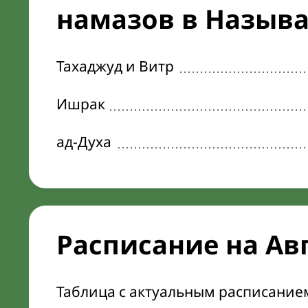
намазов в Называе
Тахаджуд и Витр
Ишрак
ад-Духа
Расписание на Ав
Таблица с актуальным расписание