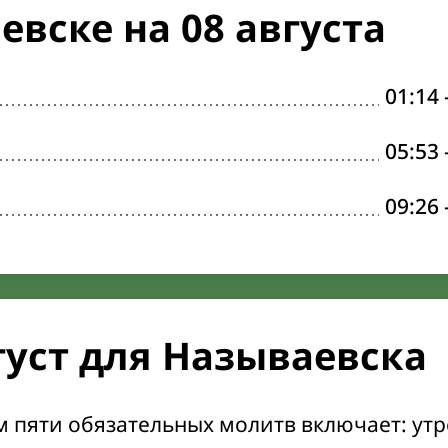
вске на 08 августа
01:14
05:53
09:26
густ для Называевска
м пяти обязательных молитв включает: ут