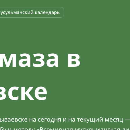
усульманский календарь
маза в
вске
ваевске на сегодня и на текущий месяц —
абу и методу «Всемирная мусульманская ли