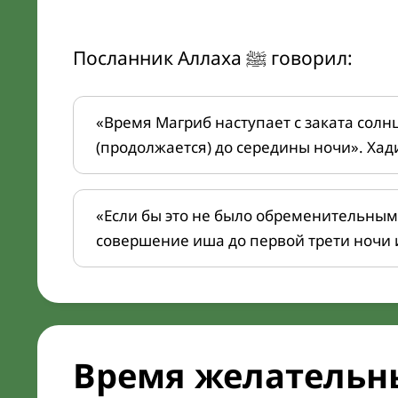
Посланник Аллаха ﷺ говорил:
«Время Магриб наступает с заката солн
(продолжается) до середины ночи». Хад
«Если бы это не было обременительным
совершение иша до первой трети ночи 
Время желательн