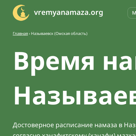
vremyanamaza.org
М
Главная
›
Называевск (Омская область)
Время на
Называе
Достоверное расписание намаза в Назы
согласно ханафитскому (ханафи) мазх