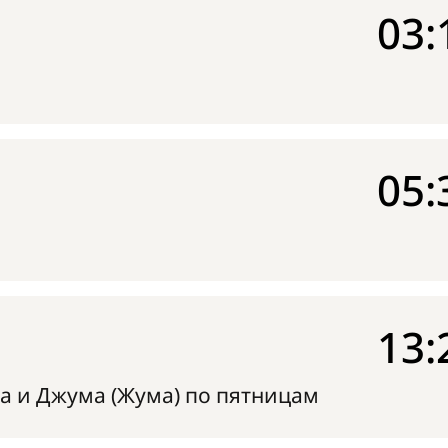
03:
05:
13:
а и Джума (Жума) по пятницам