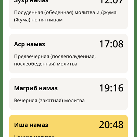
Зухр намаз
Полуденная (обеденная) молитва и Джума
(Жума) по пятницам
17:08
Аср намаз
Предвечерняя (послеполуденная,
послеобеденная) молитва
19:16
Магриб намаз
Вечерняя (закатная) молитва
20:48
Иша намаз