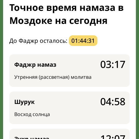
Точное время намаза в
Мечети и молельные комнаты
Моздоке на сегодня
Направление киблы
До Фаджр осталось:
01:44:30
03:17
Фаджр намаз
Утренняя (рассветная) молитва
04:58
Шурук
Восход солнца
12:07