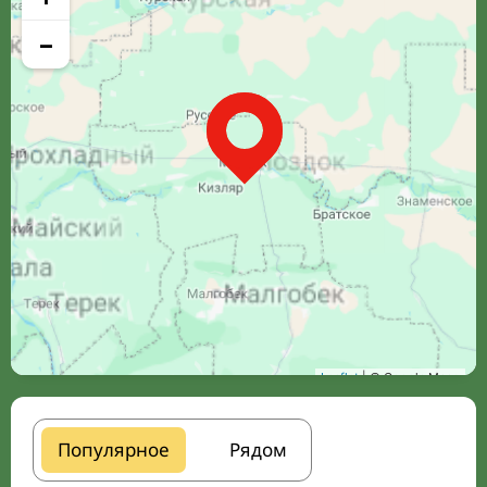
−
Leaflet
| © Google Maps
Популярное
Рядом