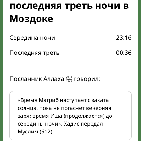
последняя треть ночи в
Моздоке
Середина ночи
23:16
Последняя треть
00:36
Посланник Аллаха ﷺ говорил:
«Время Магриб наступает с заката
солнца, пока не погаснет вечерняя
заря; время Иша (продолжается) до
середины ночи». Хадис передал
Муслим (612).