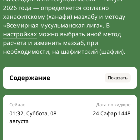
2026 года — определяется согласно
ханафитскому (ханафи) мазхабу и методу
«Всемирная мусульманская лига». В
настройках
можно выбрать иной метод
расчёта и изменить мазхаб, при
необходимости, на шафиитский (шафии).
Содержание
Показать
Время намаза на сегодня
Расписание на месяц
Сейчас
Дата по хиджре
01:32
, Суббота, 08
24 Сафар 1448
Время Сухура и Ифтара на сегодня
августа
Календарь рамадана