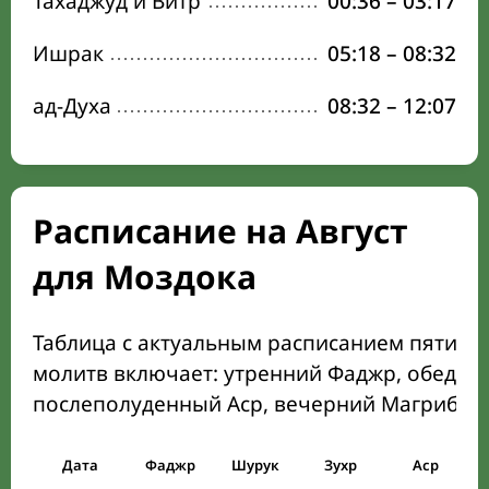
Тахаджуд и Витр
00:36
–
03:17
Ишрак
05:18
–
08:32
ад-Духа
08:32
–
12:07
Расписание на Август
для Моздока
Таблица с актуальным расписанием пяти о
молитв включает: утренний Фаджр, обеден
послеполуденный Аср, вечерний Магриб и
Дата
Фаджр
Шурук
Зухр
Аср