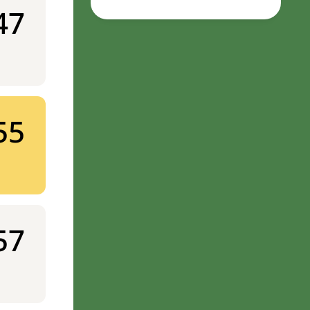
47
55
57