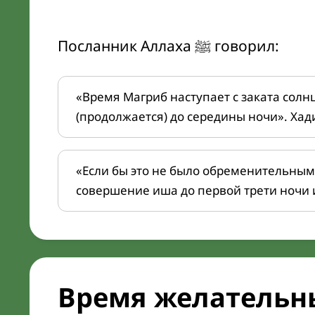
Посланник Аллаха ﷺ говорил:
«Время Магриб наступает с заката солн
(продолжается) до середины ночи». Хад
«Если бы это не было обременительным
совершение иша до первой трети ночи 
Время желательн