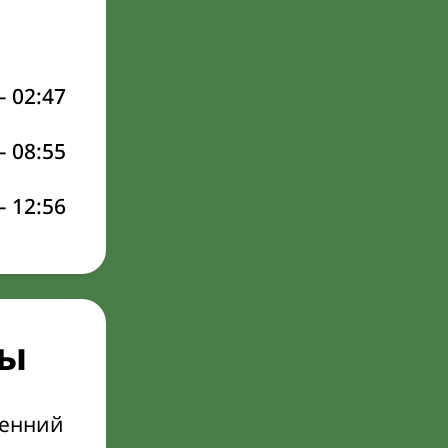
–
02:47
–
08:55
–
12:56
ры
ренний