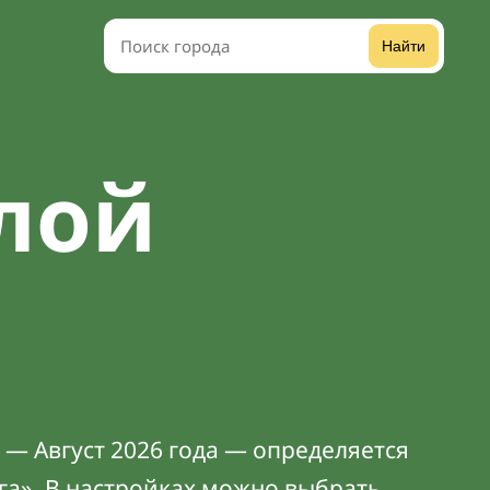
Найти
лой
— Август 2026 года — определяется
га». В
настройках
можно выбрать