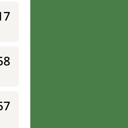
17
58
57