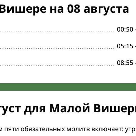
Вишере на 08 августа
00:50
05:15
08:55
густ для Малой Више
м пяти обязательных молитв включает: ут