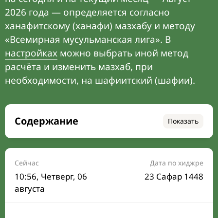
2026 года — определяется согласно
ханафитскому (ханафи) мазхабу и методу
«Всемирная мусульманская лига». В
настройках
можно выбрать иной метод
расчёта и изменить мазхаб, при
необходимости, на шафиитский (шафии).
Содержание
Показать
Время намаза на сегодня
Расписание на месяц
Сейчас
Дата по хиджре
10:56
, Четверг, 06
23 Сафар 1448
Время Сухура и Ифтара на сегодня
августа
Календарь рамадана