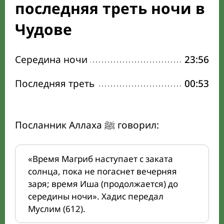
последняя треть ночи в
Чудове
Середина ночи
23:56
Последняя треть
00:53
Посланник Аллаха ﷺ говорил:
«Время Магриб наступает с заката
солнца, пока не погаснет вечерняя
заря; время Иша (продолжается) до
середины ночи». Хадис передал
Муслим (612).