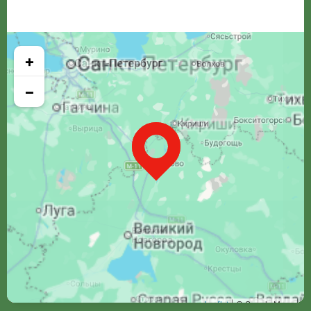
+
−
Leaflet
| © Google Maps