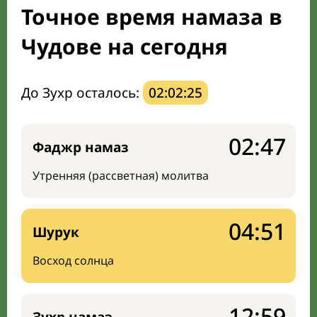
Точное время намаза в
Направление киблы
Чудове на сегодня
До Зухр осталось:
02:02:24
02:47
Фаджр намаз
Утренняя (рассветная) молитва
04:51
Шурук
Восход солнца
12:59