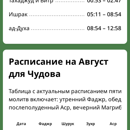
Тахаджуд и Витр
00:53
–
02:47
Ишрак
05:11
–
08:54
ад-Духа
08:54
–
12:58
Расписание на Август
для Чудова
Таблица с актуальным расписанием пяти о
молитв включает: утренний Фаджр, обеден
послеполуденный Аср, вечерний Магриб и
Дата
Фаджр
Шурук
Зухр
Аср