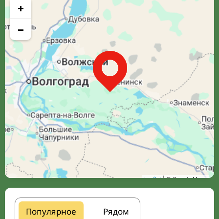
+
−
Leaflet
| © Google Maps
Популярное
Рядом