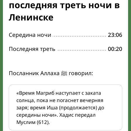
последняя треть ночи в
Ленинске
Середина ночи
23:06
Последняя треть
00:20
Посланник Аллаха ﷺ говорил:
«Время Магриб наступает с заката
солнца, пока не погаснет вечерняя
заря; время Иша (продолжается) до
середины ночи». Хадис передал
Муслим (612).