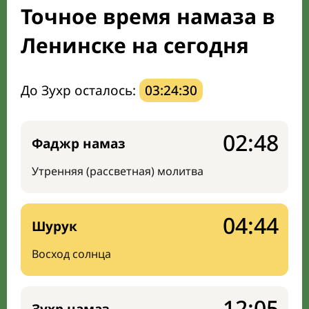
Точное время намаза в
Мечети и молельные комнаты
Ленинске на сегодня
Направление киблы
До Зухр осталось:
03:24:29
02:48
Фаджр намаз
Утренняя (рассветная) молитва
04:44
Шурук
Восход солнца
12:05