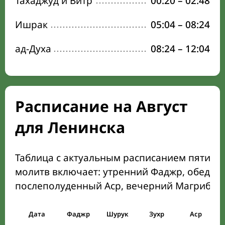
Тахаджуд и Витр
00:20
–
02:48
Ишрак
05:04
–
08:24
ад-Духа
08:24
–
12:04
Расписание на Август
для Ленинска
Таблица с актуальным расписанием пяти о
молитв включает: утренний Фаджр, обеден
послеполуденный Аср, вечерний Магриб и
Дата
Фаджр
Шурук
Зухр
Аср