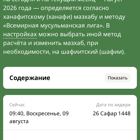
2026 года — определяется согласно
ханафитскому (ханафи) мазхабу и методу
«Всемирная мусульманская лига». В
настройках
можно выбрать иной метод
расчёта и изменить мазхаб, при
необходимости, на шафиитский (шафии).
Содержание
Показать
Время намаза на сегодня
Расписание на месяц
Сейчас
Дата по хиджре
09:40
, Воскресенье, 09
26 Сафар 1448
Время Сухура и Ифтара на сегодня
августа
Календарь рамадана