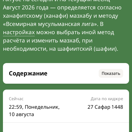
Август 2026 года — определяется согласно
ханафитскому (ханафи) мазхабу и методу
«Всемирная мусульманская лига». В
настройках
можно выбрать иной метод
расчёта и изменить мазхаб, при
необходимости, на шафиитский (шафии).
Содержание
Показать
Время намаза на сегодня
Расписание на месяц
Сейчас
Дата по хиджре
22:59
, Понедельник,
27 Сафар 1448
Время Сухура и Ифтара на сегодня
10 августа
Календарь рамадана