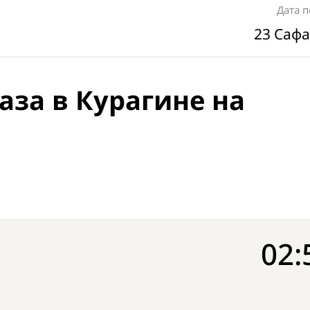
Дата 
23 Сафа
аза в Курагине на
02: