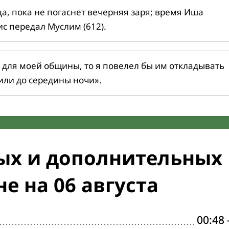
ца, пока не погаснет вечерняя заря; время Иша
ис передал Муслим (612).
 для моей общины, то я повелел бы им откладывать
или до середины ночи».
ых и дополнительных
е на 06 августа
00:48