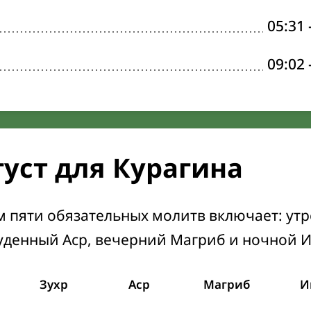
05:31
09:02
густ для Курагина
м пяти обязательных молитв включает: ут
уденный Аср, вечерний Магриб и ночной 
Зухр
Аср
Магриб
И