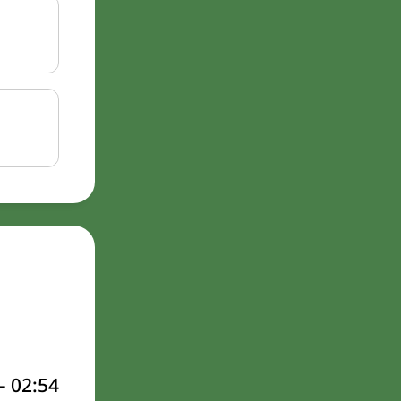
–
02:54