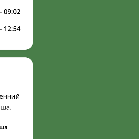
–
09:02
–
12:54
ренний
Иша.
ша