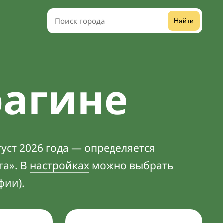
Найти
рагине
уст 2026 года — определяется
га». В
настройках
можно выбрать
фии).