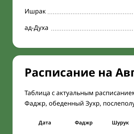
Ишрак
ад-Духа
Расписание на Ав
Таблица с актуальным расписание
Фаджр, обеденный Зухр, послепол
Дата
Фаджр
Шурук