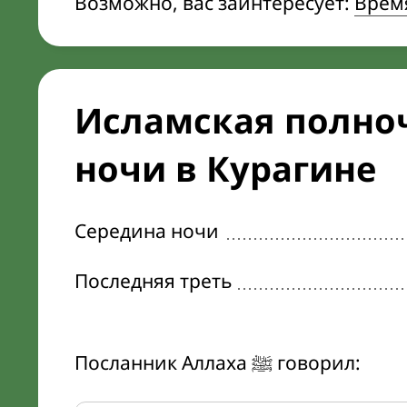
Возможно, вас заинтересует:
Время
Исламская полноч
ночи в Курагине
Середина ночи
Последняя треть
Посланник Аллаха ﷺ говорил: