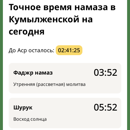
Точное время намаза в
Направление киблы
Кумылженской на
сегодня
До Аср осталось:
02:41:24
03:52
Фаджр намаз
Утренняя (рассветная) молитва
05:52
Шурук
Восход солнца