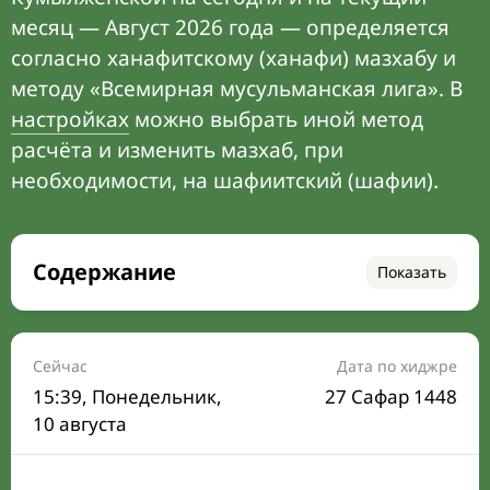
месяц — Август 2026 года — определяется
согласно ханафитскому (ханафи) мазхабу и
методу «Всемирная мусульманская лига». В
настройках
можно выбрать иной метод
расчёта и изменить мазхаб, при
необходимости, на шафиитский (шафии).
Содержание
Показать
Время намаза на сегодня
Расписание на месяц
Сейчас
Дата по хиджре
15:39
, Понедельник,
27 Сафар 1448
Время Сухура и Ифтара на сегодня
10 августа
Календарь рамадана