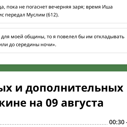
ца, пока не погаснет вечерняя заря; время Иша
ис передал Муслим (612).
 для моей общины, то я повелел бы им откладывать
или до середины ночи».
ых и дополнительных
ине на 09 августа
00:30