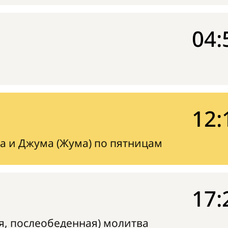
04:
12:
а и Джума (Жума) по пятницам
17:
я, послеобеденная) молитва