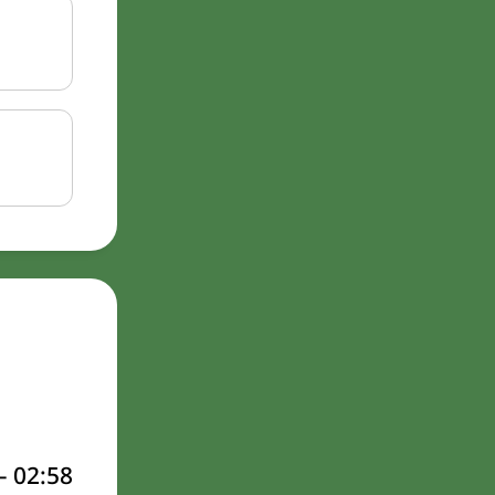
–
02:58