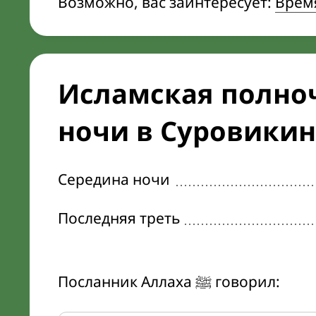
Возможно, вас заинтересует:
Время
Исламская полноч
ночи в Суровикин
Середина ночи
Последняя треть
Посланник Аллаха ﷺ говорил: