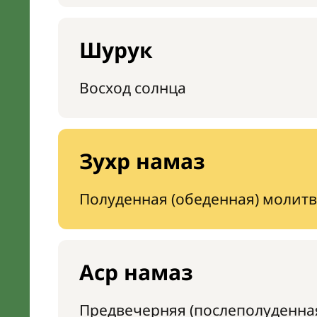
Шурук
Восход солнца
Зухр намаз
Полуденная (обеденная) молитв
Аср намаз
Предвечерняя (послеполуденна