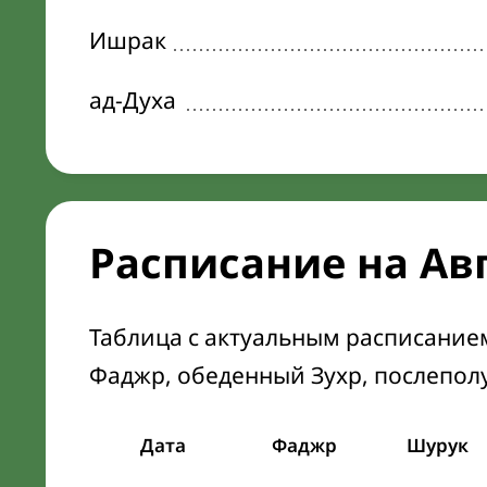
Ишрак
ад-Духа
Расписание на Ав
Таблица с актуальным расписание
Фаджр, обеденный Зухр, послепол
Дата
Фаджр
Шурук