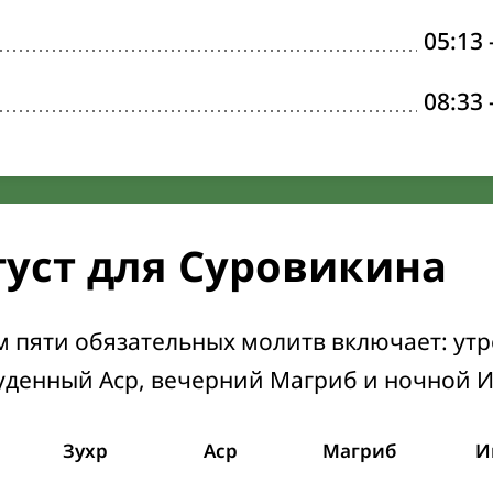
05:13
08:33
густ для Суровикина
м пяти обязательных молитв включает: ут
уденный Аср, вечерний Магриб и ночной 
Зухр
Аср
Магриб
И