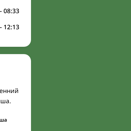
–
08:33
–
12:13
ренний
Иша.
ша