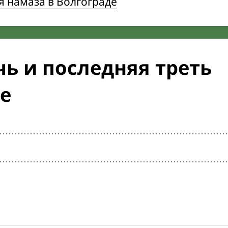
 намаза в Волгограде
ь и последняя треть
е