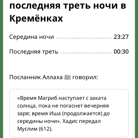
последняя треть ночи в
Кремёнках
Середина ночи
23:27
Последняя треть
00:30
Посланник Аллаха ﷺ говорил:
«Время Магриб наступает с заката
солнца, пока не погаснет вечерняя
заря; время Иша (продолжается) до
середины ночи». Хадис передал
Муслим (612).