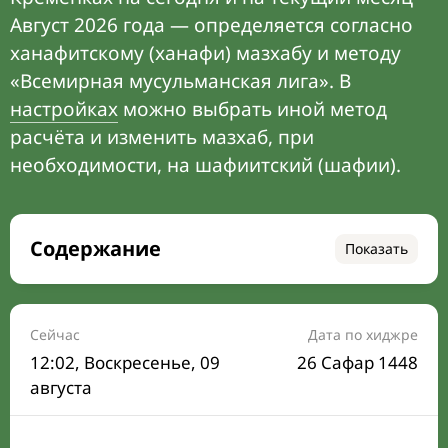
Август 2026 года — определяется согласно
ханафитскому (ханафи) мазхабу и методу
«Всемирная мусульманская лига». В
настройках
можно выбрать иной метод
расчёта и изменить мазхаб, при
необходимости, на шафиитский (шафии).
Содержание
Показать
Время намаза на сегодня
Расписание на месяц
Сейчас
Дата по хиджре
12:02
, Воскресенье, 09
26 Сафар 1448
Время Сухура и Ифтара на сегодня
августа
Календарь рамадана