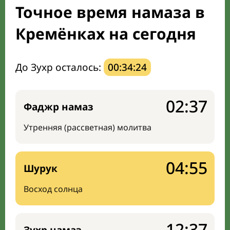
Точное время намаза в
Направление киблы
Кремёнках на сегодня
До Зухр осталось:
00:34:23
02:37
Фаджр намаз
Утренняя (рассветная) молитва
04:55
Шурук
Восход солнца
12:37