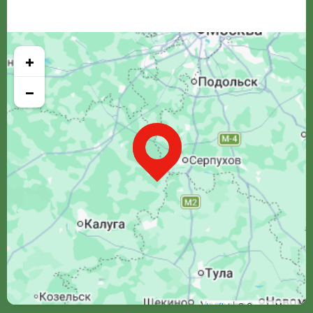
+
−
Leaflet
| © Google Maps