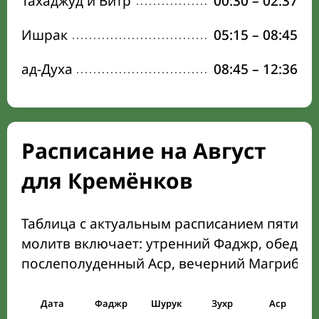
Тахаджуд и Витр
00:30
–
02:37
Ишрак
05:15
–
08:45
ад-Духа
08:45
–
12:36
Расписание на Август
для Кремёнков
Таблица с актуальным расписанием пяти о
молитв включает: утренний Фаджр, обеден
послеполуденный Аср, вечерний Магриб и
Дата
Фаджр
Шурук
Зухр
Аср