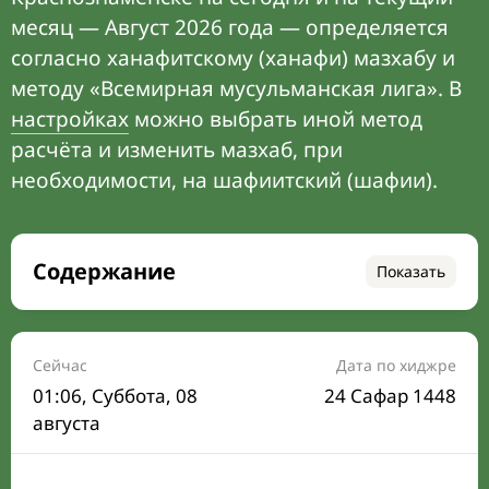
месяц — Август 2026 года — определяется
согласно ханафитскому (ханафи) мазхабу и
методу «Всемирная мусульманская лига». В
настройках
можно выбрать иной метод
расчёта и изменить мазхаб, при
необходимости, на шафиитский (шафии).
Содержание
Показать
Время намаза на сегодня
Расписание на месяц
Сейчас
Дата по хиджре
01:06
, Суббота, 08
24 Сафар 1448
Время Сухура и Ифтара на сегодня
августа
Календарь рамадана