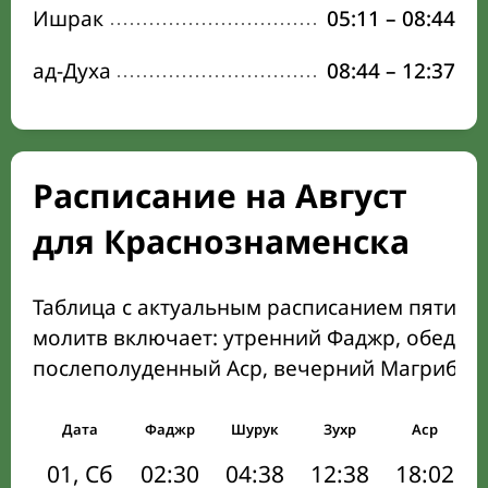
Ишрак
05:11
–
08:44
ад-Духа
08:44
–
12:37
Расписание на Август
для Краснознаменска
Таблица с актуальным расписанием пяти о
молитв включает: утренний Фаджр, обеден
послеполуденный Аср, вечерний Магриб и
Дата
Фаджр
Шурук
Зухр
Аср
01, Сб
02:30
04:38
12:38
18:02