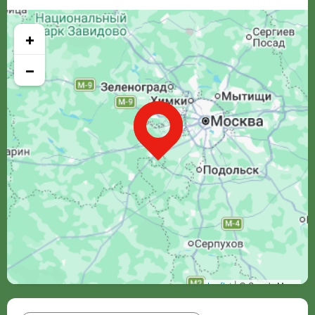
+
−
Leaflet
| © Google Maps