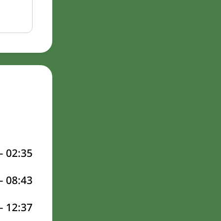
–
02:35
–
08:43
–
12:37