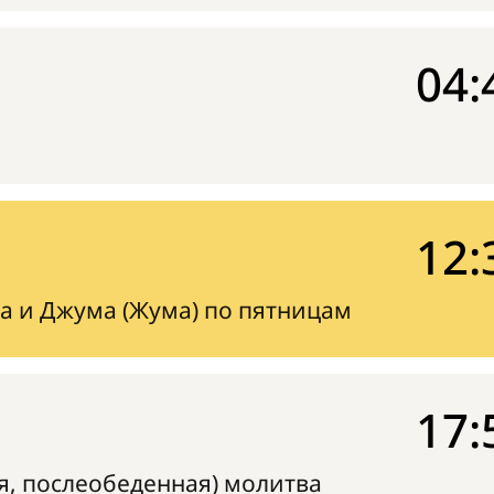
04:
12:
а и Джума (Жума) по пятницам
17:
я, послеобеденная) молитва