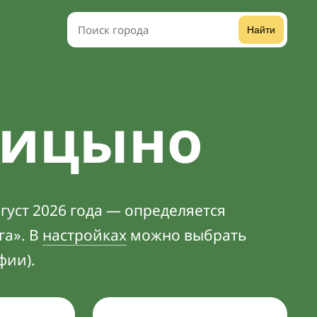
Найти
лицыно
густ 2026 года — определяется
га». В
настройках
можно выбрать
фии).