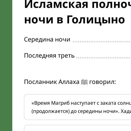
Исламская полноч
ночи в Голицыно
Середина ночи
Последняя треть
Посланник Аллаха ﷺ говорил:
«Время Магриб наступает с заката солн
(продолжается) до середины ночи». Хад