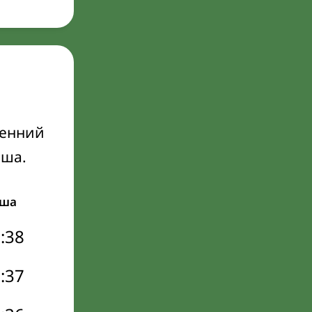
ренний
Иша.
ша
:38
:37