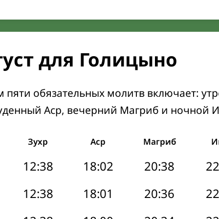
густ для Голицыно
м пяти обязательных молитв включает: ут
уденный Аср, вечерний Магриб и ночной 
Зухр
Аср
Магриб
И
12:38
18:02
20:38
22
12:38
18:01
20:36
22