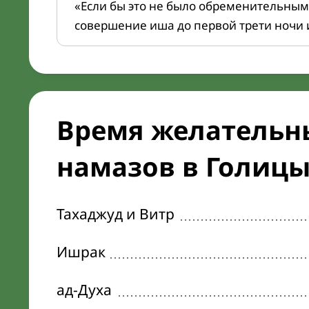
«Если бы это не было обременительным
совершение иша до первой трети ночи 
Время желательн
намазов в Голицы
Тахаджуд и Витр
Ишрак
ад-Духа