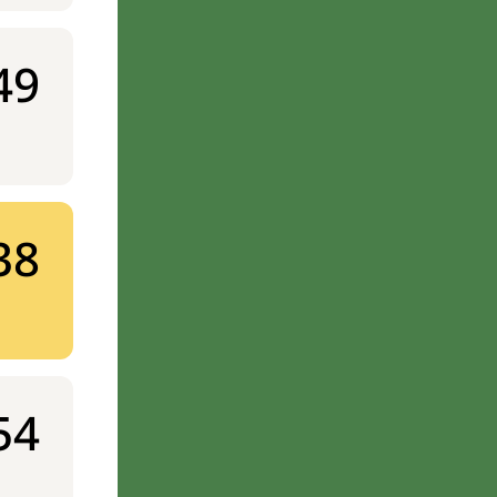
49
38
54