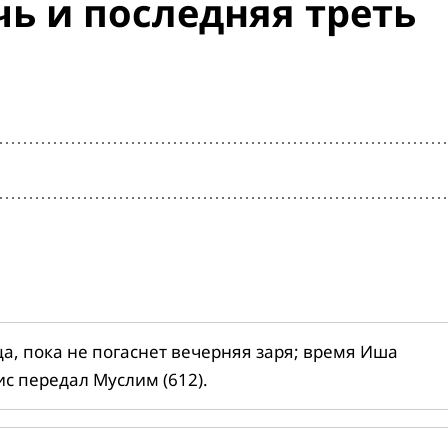
ь и последняя треть
ца, пока не погаснет вечерняя заря; время Иша
ис передал Муслим (612).