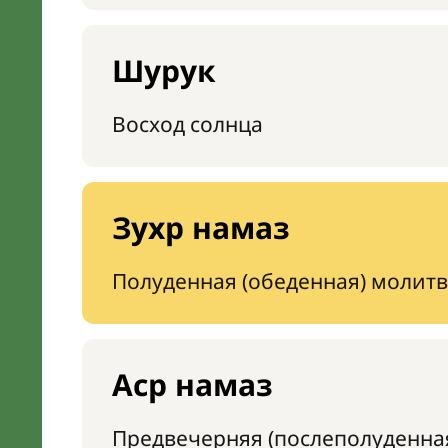
Шурук
Восход солнца
Зухр намаз
Полуденная (обеденная) молитв
Аср намаз
Предвечерняя (послеполуденна