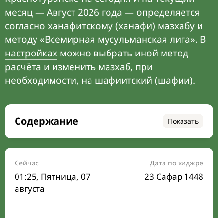
месяц — Август 2026 года — определяется
согласно ханафитскому (ханафи) мазхабу и
методу «Всемирная мусульманская лига». В
настройках
можно выбрать иной метод
расчёта и изменить мазхаб, при
необходимости, на шафиитский (шафии).
Содержание
Показать
Время намаза на сегодня
Расписание на месяц
Сейчас
Дата по хиджре
01:25
, Пятница, 07
23 Сафар 1448
Время Сухура и Ифтара на сегодня
августа
Календарь рамадана