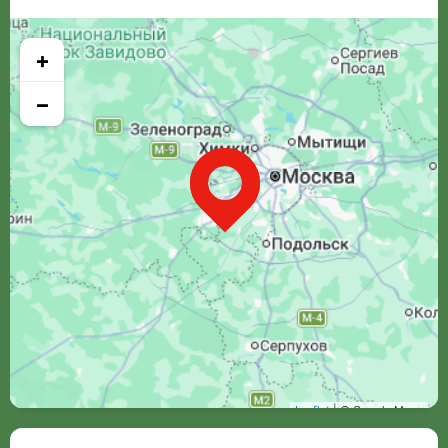
+
−
Leaflet
| © Google Maps