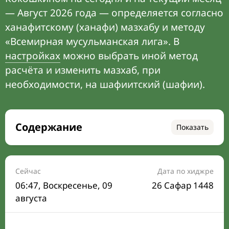
— Август 2026 года — определяется согласно
ханафитскому (ханафи) мазхабу и методу
«Всемирная мусульманская лига». В
настройках
можно выбрать иной метод
расчёта и изменить мазхаб, при
необходимости, на шафиитский (шафии).
Содержание
Показать
Время намаза на сегодня
Расписание на месяц
Сейчас
Дата по хиджре
06:47
, Воскресенье, 09
26 Сафар 1448
Время Сухура и Ифтара на сегодня
августа
Календарь рамадана