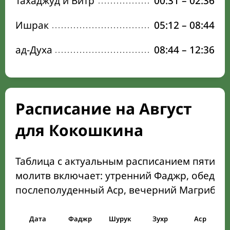
Тахаджуд и Витр
00:31
–
02:36
Ишрак
05:12
–
08:44
ад-Духа
08:44
–
12:36
Расписание на Август
для Кокошкина
Таблица с актуальным расписанием пяти о
молитв включает: утренний Фаджр, обеден
послеполуденный Аср, вечерний Магриб и
Дата
Фаджр
Шурук
Зухр
Аср