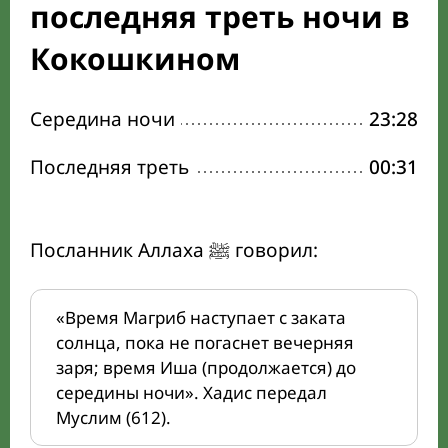
последняя треть ночи в
Кокошкином
Середина ночи
23:28
Последняя треть
00:31
Посланник Аллаха ﷺ говорил:
«Время Магриб наступает с заката
солнца, пока не погаснет вечерняя
заря; время Иша (продолжается) до
середины ночи». Хадис передал
Муслим (612).