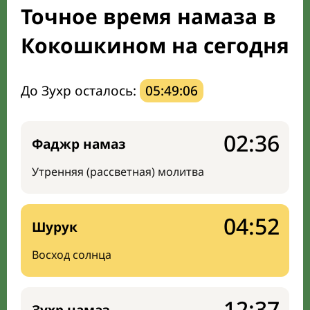
Точное время намаза в
Направление киблы
Кокошкином на сегодня
До Зухр осталось:
05:49:05
02:36
Фаджр намаз
Утренняя (рассветная) молитва
04:52
Шурук
Восход солнца
12:37