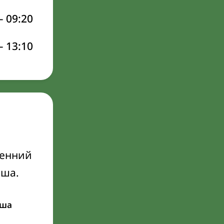
–
09:20
–
13:10
ренний
Иша.
ша