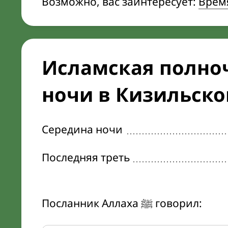
Возможно, вас заинтересует:
Врем
Исламская полноч
ночи в Кизильск
Середина ночи
Последняя треть
Посланник Аллаха ﷺ говорил: