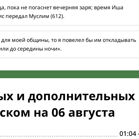
ца, пока не погаснет вечерняя заря; время Иша
ис передал Муслим (612).
 для моей общины, то я повелел бы им откладывать
или до середины ночи».
ых и дополнительных
ском на 06 августа
01:04