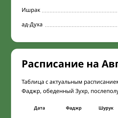
Ишрак
ад-Духа
Расписание на Ав
Таблица с актуальным расписание
Фаджр, обеденный Зухр, послепол
Дата
Фаджр
Шурук