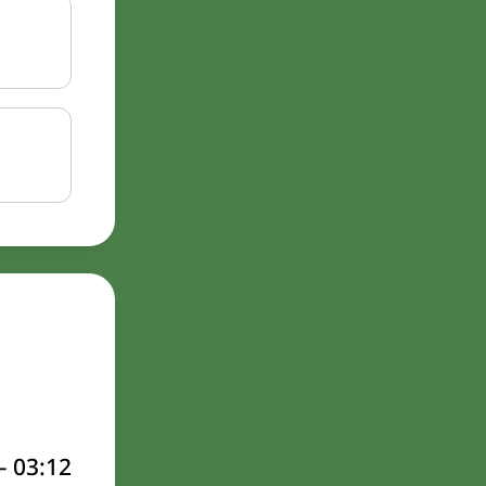
–
03:12