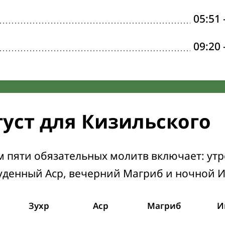
05:51
09:20
густ для Кизильского
м пяти обязательных молитв включает: ут
уденный Аср, вечерний Магриб и ночной 
Зухр
Аср
Магриб
И