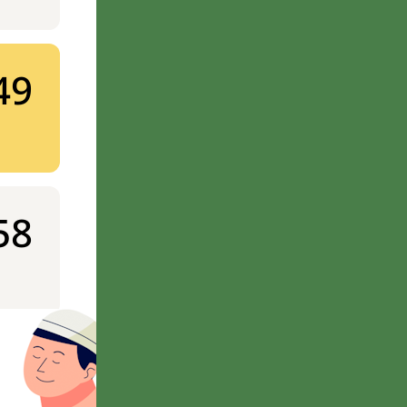
49
58