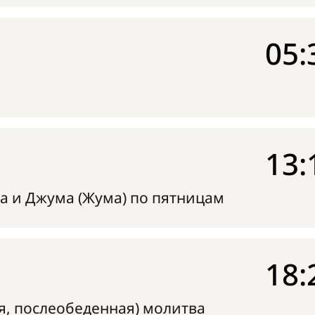
05:
13:
а и Джума (Жума) по пятницам
18:
я, послеобеденная) молитва