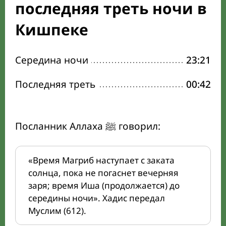
последняя треть ночи в
Кишпеке
Середина ночи
23:21
Последняя треть
00:42
Посланник Аллаха ﷺ говорил:
«Время Магриб наступает с заката
солнца, пока не погаснет вечерняя
заря; время Иша (продолжается) до
середины ночи». Хадис передал
Муслим (612).