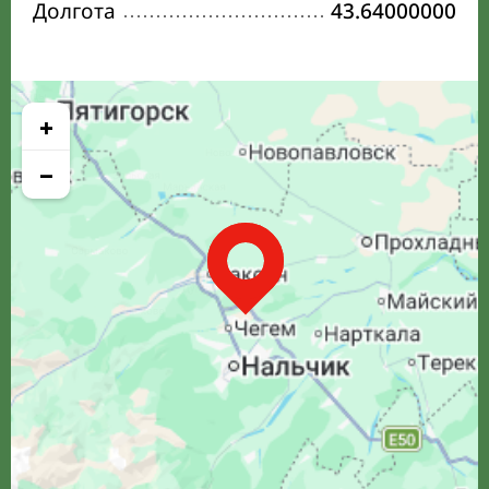
Долгота
43.64000000
+
−