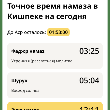
Точное время намаза в
Направление киблы
Кишпеке на сегодня
До Аср осталось:
01:52:59
03:25
Фаджр намаз
Утренняя (рассветная) молитва
05:04
Шурук
Восход солнца
12:11