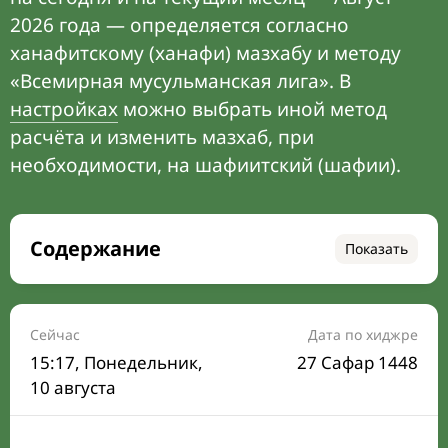
2026 года — определяется согласно
ханафитскому (ханафи) мазхабу и методу
«Всемирная мусульманская лига». В
настройках
можно выбрать иной метод
расчёта и изменить мазхаб, при
необходимости, на шафиитский (шафии).
Содержание
Показать
Время намаза на сегодня
Расписание на месяц
Сейчас
Дата по хиджре
15:17
, Понедельник,
27 Сафар 1448
Время Сухура и Ифтара на сегодня
10 августа
Календарь рамадана