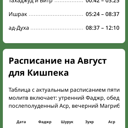
Тахаджуд и Витр
00:42
–
03:25
Ишрак
05:24
–
08:37
ад-Духа
08:37
–
12:10
Расписание на Август
для Кишпека
Таблица с актуальным расписанием пяти о
молитв включает: утренний Фаджр, обеден
послеполуденный Аср, вечерний Магриб и
Дата
Фаджр
Шурук
Зухр
Аср