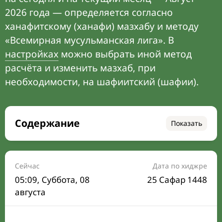
2026 года — определяется согласно
ханафитскому (ханафи) мазхабу и методу
«Всемирная мусульманская лига». В
настройках
можно выбрать иной метод
расчёта и изменить мазхаб, при
необходимости, на шафиитский (шафии).
Содержание
Показать
Время намаза на сегодня
Расписание на месяц
Сейчас
Дата по хиджре
05:09
, Суббота, 08
25 Сафар 1448
Время Сухура и Ифтара на сегодня
августа
Календарь рамадана