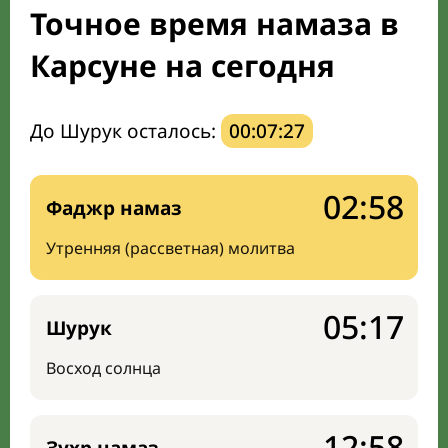
Точное время намаза в
Мечети и молельные комнаты
Карсуне на сегодня
Направление киблы
До Шурук осталось:
00:07:26
02:58
Фаджр намаз
Утренняя (рассветная) молитва
05:17
Шурук
Восход солнца
12:58