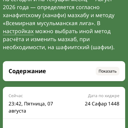
2026 года — определяется согласно
ханафитскому (ханафи) мазхабу и методу
«Всемирная мусульманская лига». В
настройках
можно выбрать иной метод
расчёта и изменить мазхаб, при
необходимости, на шафиитский (шафии).
Содержание
Показать
Время намаза на сегодня
Расписание на месяц
Сейчас
Дата по хиджре
23:42
, Пятница, 07
24 Сафар 1448
Время Сухура и Ифтара на сегодня
августа
Календарь рамадана