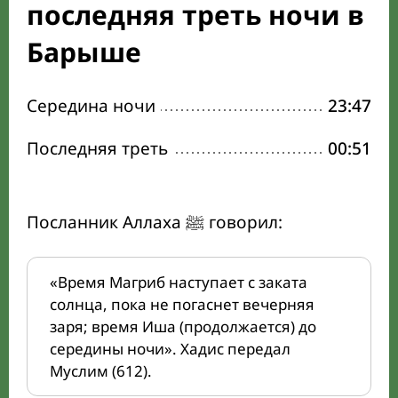
последняя треть ночи в
Барыше
Середина ночи
23:47
Последняя треть
00:51
Посланник Аллаха ﷺ говорил:
«Время Магриб наступает с заката
солнца, пока не погаснет вечерняя
заря; время Иша (продолжается) до
середины ночи». Хадис передал
Муслим (612).