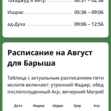
Тахаджуд и Витр
00:51
–
02:58
Ишрак
05:36
–
09:06
ад-Духа
09:06
–
12:56
Расписание на Август
для Барыша
Таблица с актуальным расписанием пяти о
молитв включает: утренний Фаджр, обеден
послеполуденный Аср, вечерний Магриб и
Дата
Фаджр
Шурук
Зухр
Аср