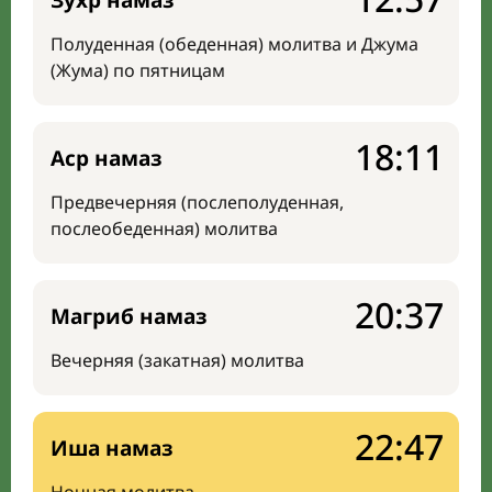
Зухр намаз
Полуденная (обеденная) молитва и Джума
(Жума) по пятницам
18:11
Аср намаз
Предвечерняя (послеполуденная,
послеобеденная) молитва
20:37
Магриб намаз
Вечерняя (закатная) молитва
22:47
Иша намаз