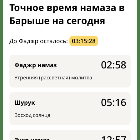
Точное время намаза в
Мечети и молельные комнаты
Барыше на сегодня
Направление киблы
До Фаджр осталось:
03:15:27
02:58
Фаджр намаз
Утренняя (рассветная) молитва
05:16
Шурук
Восход солнца
12:57