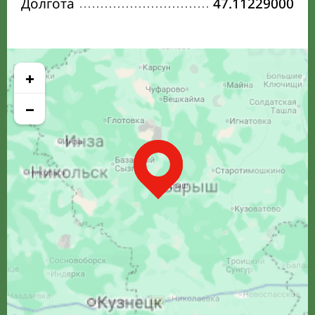
Долгота
47.11229000
+
−