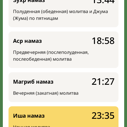
Зухр намаз
Полуденная (обеденная) молитва и Джума
(Жума) по пятницам
18:58
Аср намаз
Предвечерняя (послеполуденная,
послеобеденная) молитва
21:27
Магриб намаз
Вечерняя (закатная) молитва
23:35
Иша намаз