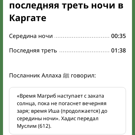
последняя треть ночи в
Каргате
Середина ночи
00:35
Последняя треть
01:38
Посланник Аллаха ﷺ говорил:
«Время Магриб наступает с заката
солнца, пока не погаснет вечерняя
заря; время Иша (продолжается) до
середины ночи». Хадис передал
Муслим (612).