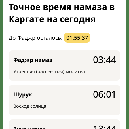
Точное время намаза в
Направление киблы
Каргате на сегодня
До Фаджр осталось:
01:55:36
03:44
Фаджр намаз
Утренняя (рассветная) молитва
06:01
Шурук
Восход солнца
13:44