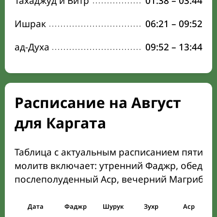
Тахаджуд и Витр
01:38
–
03:44
Ишрак
06:21
–
09:52
ад-Духа
09:52
–
13:44
Расписание на Август
для Каргата
Таблица с актуальным расписанием пяти о
молитв включает: утренний Фаджр, обеден
послеполуденный Аср, вечерний Магриб и
Дата
Фаджр
Шурук
Зухр
Аср