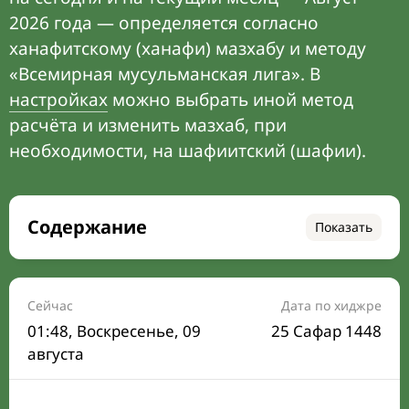
2026 года — определяется согласно
ханафитскому (ханафи) мазхабу и методу
«Всемирная мусульманская лига». В
настройках
можно выбрать иной метод
расчёта и изменить мазхаб, при
необходимости, на шафиитский (шафии).
Содержание
Показать
Время намаза на сегодня
Расписание на месяц
Сейчас
Дата по хиджре
01:48
, Воскресенье, 09
25 Сафар 1448
Время Сухура и Ифтара на сегодня
августа
Календарь рамадана