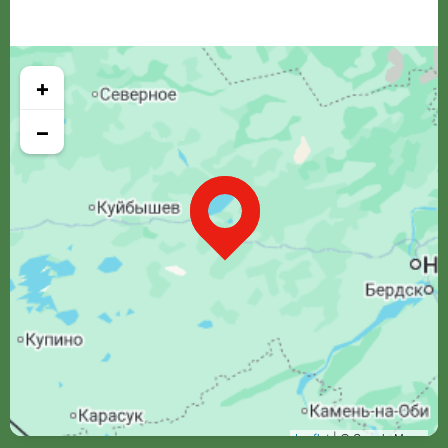
+
−
Leaflet
| © Google Maps