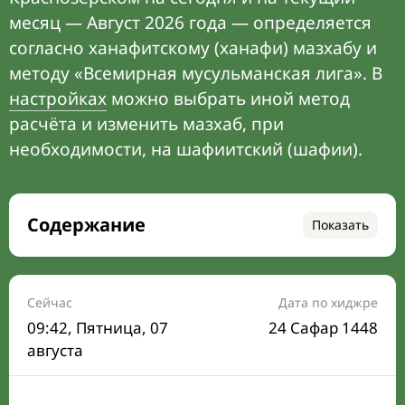
месяц — Август 2026 года — определяется
согласно ханафитскому (ханафи) мазхабу и
методу «Всемирная мусульманская лига». В
настройках
можно выбрать иной метод
расчёта и изменить мазхаб, при
необходимости, на шафиитский (шафии).
Содержание
Показать
Время намаза на сегодня
Расписание на месяц
Сейчас
Дата по хиджре
09:42
, Пятница, 07
24 Сафар 1448
Время Сухура и Ифтара на сегодня
августа
Календарь рамадана